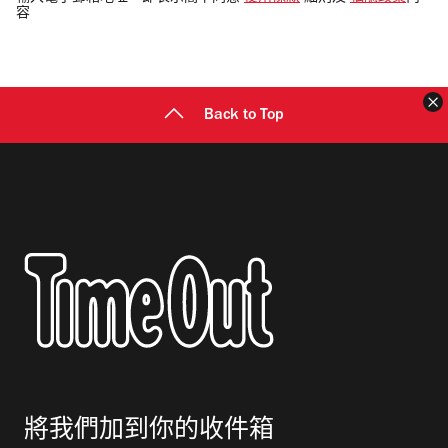
容
郵
地
址
Back to Top
將我們加到你的收件箱