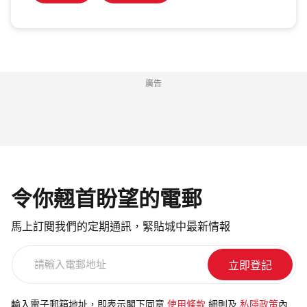
廣告
令你翹首盼望的電郵
馬上訂閱我們的定期通訊，緊貼城中最新情報
請
輸
入
電
輸入電子郵箱地址，即表示閣下同意
使用條款
細則及
私隱政策
內