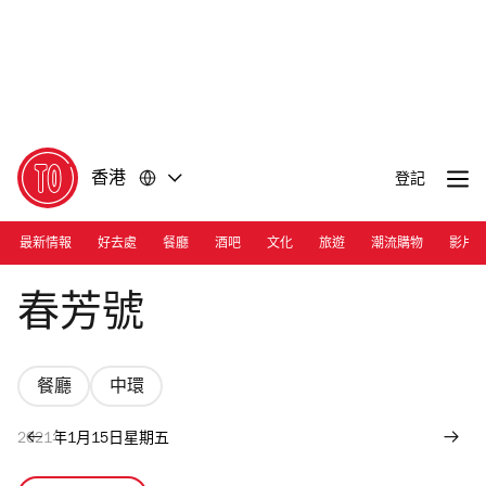
前
前
往
往
內
頁
容
尾
香港
登記
最新情報
好去處
餐廳
酒吧
文化
旅遊
潮流購物
影片
Photograph: Nicholas Wong
春芳號
餐廳
中環
2021年1月15日星期五