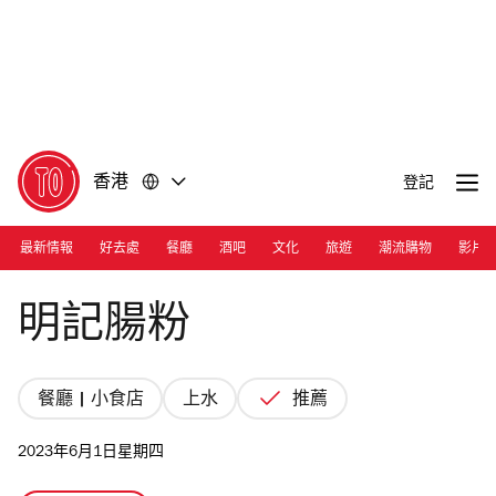
前
前
往
往
內
頁
容
尾
香港
登記
最新情報
好去處
餐廳
酒吧
文化
旅遊
潮流購物
影片
Photograph: Iris Lo
明記腸粉
餐廳 | 小食店
上水
推薦
2023年6月1日星期四