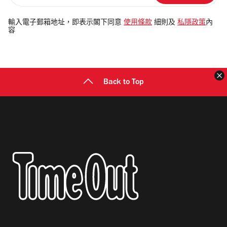
入
電
輸入電子郵箱地址，即表示閣下同意
使用條款
細則及
私隱政策
內
容
郵
地
址
Back to Top