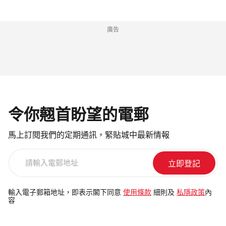
廣告
令你翹首盼望的電郵
馬上訂閱我們的定期通訊，緊貼城中最新情報
請
輸
入
電
輸入電子郵箱地址，即表示閣下同意
使用條款
細則及
私隱政策
內
容
郵
地