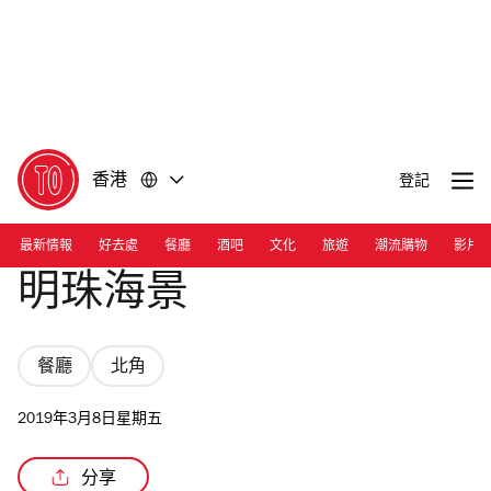
前
前
往
往
內
頁
容
尾
香港
登記
最新情報
好去處
餐廳
酒吧
文化
旅遊
潮流購物
影片
明珠海景
餐廳
北角
2019年3月8日星期五
分享