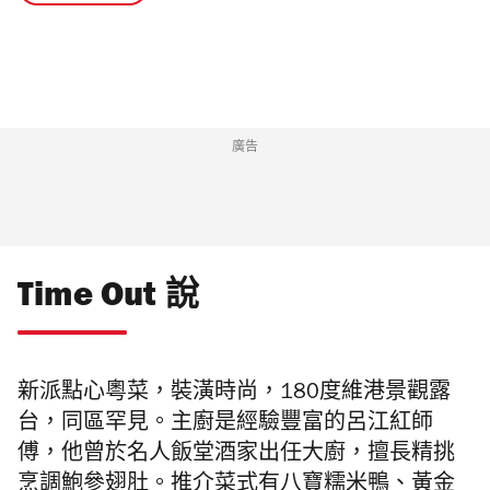
廣告
Time Out 說
新派點心粵菜，裝潢時尚，180度維港景觀露
台，同區罕見。主廚是經驗豐富的呂江紅師
傅，他曾於名人飯堂酒家出任大廚，擅長精挑
烹調鮑參翅肚。推介菜式有八寶糯米鴨、黃金