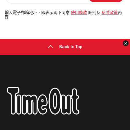
入
電
輸入電子郵箱地址，即表示閣下同意
使用條款
細則及
私隱政策
內
容
郵
地
址
Back to Top