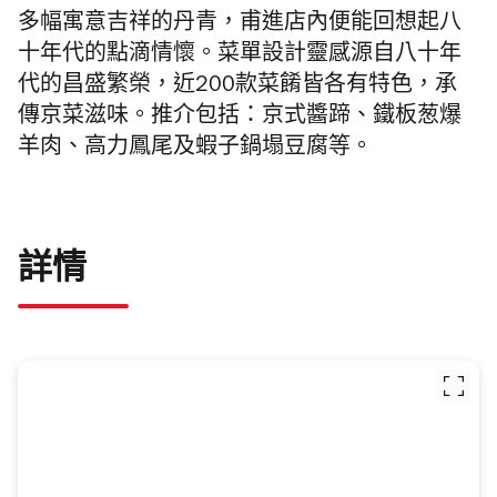
多幅寓意吉祥的丹青，
甫進店內便能回想起八
十年代的點滴情懷。
菜單設計靈感源自八十年
代的昌盛繁榮，
近
200
款菜餚皆各有特色，承
傳京菜滋味。推介包括：
京式醬蹄、
鐵板葱爆
羊肉、高力鳳尾及蝦子鍋塌豆腐等。
詳情