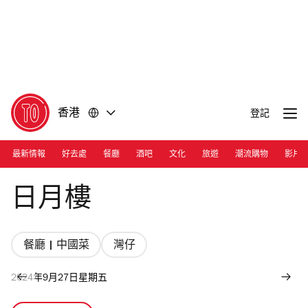
前
前
往
往
內
頁
容
尾
香港
登記
最新情報
好去處
餐廳
酒吧
文化
旅遊
潮流購物
影片
Photograph: Courtesy Sun Moon Place
日月樓
餐廳 | 中國菜
灣仔
2024年9月27日星期五