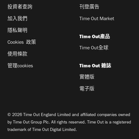
投資者查詢
刊登廣告
加入我們
Time Out Market
隱私聲明
Time Out產品
Cookies 政策
Time Out全球
使用條款
管理cookies
Time Out 雜誌
實體版
電子版
© 2026 Time Out England Limited and affiliated companies owned
by Time Out Group Plc. All rights reserved. Time Out is a registered
trademark of Time Out Digital Limited.