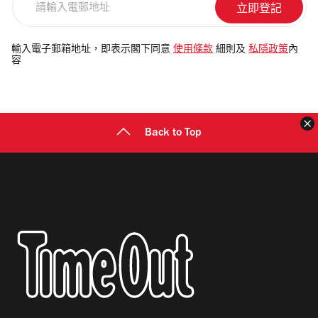
輸
入
電
輸入電子郵箱地址，即表示閣下同意
使用條款
細則及
私隱政策
內
容
郵
地
址
Back to Top