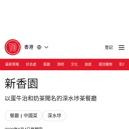
前
前
往
往
內
頁
容
尾
香港
登記
最新情報
好去處
餐廳
酒吧
文化
旅遊
潮流購物
影片
Photograph: Calvin Sit
新香園
以蛋牛治和奶茶聞名的深水埗茶餐廳
餐廳 | 中國菜
深水埗