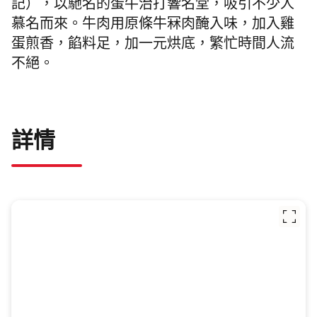
記），以馳名的蛋牛治打響名堂，
吸引不少人
慕名而來。牛肉用原條牛冧肉醃入味，加入雞
蛋煎香，餡料足，加一元烘底，繁忙時間
人流
不絕。
詳情