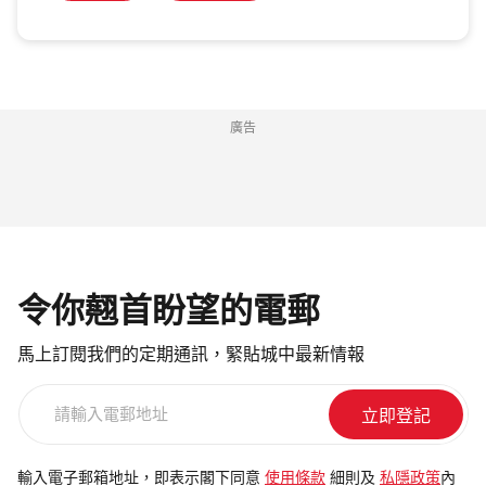
廣告
令你翹首盼望的電郵
馬上訂閱我們的定期通訊，緊貼城中最新情報
請
輸
入
電
輸入電子郵箱地址，即表示閣下同意
使用條款
細則及
私隱政策
內