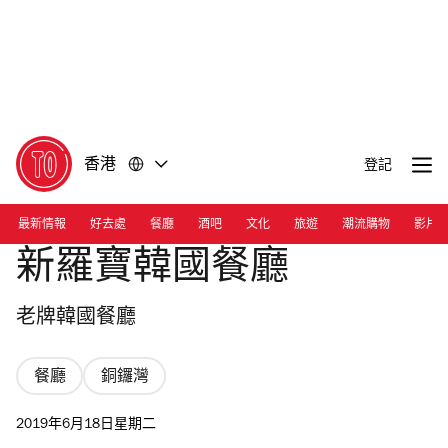
前
前
往
往
內
頁
容
尾
香港
登記
最新情報
好去處
餐廳
酒吧
文化
旅遊
潮流購物
影片
新羅寶韓國餐廳
老牌韓國餐廳
餐廳
銅鑼灣
2019年6月18日星期二