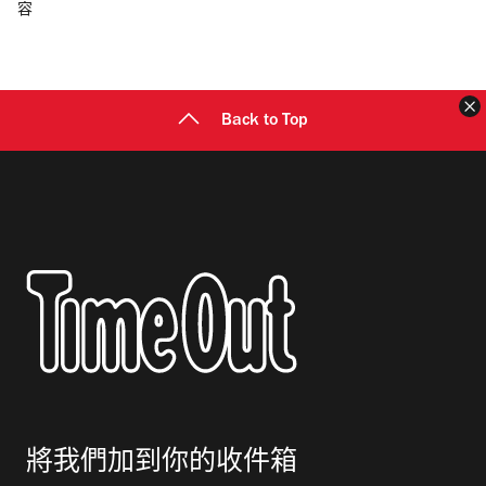
容
郵
地
址
Back to Top
將我們加到你的收件箱