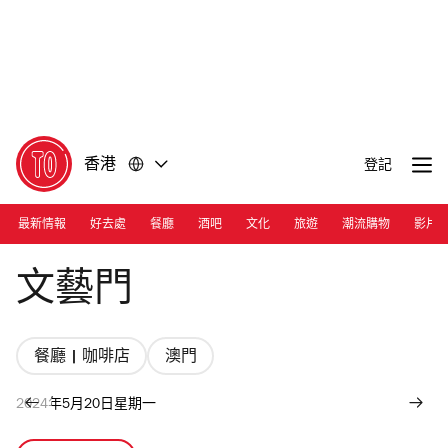
前
前
往
往
內
頁
容
尾
香港
登記
最新情報
好去處
餐廳
酒吧
文化
旅遊
潮流購物
影片
Photograph: Colin Lam
文藝門
餐廳 | 咖啡店
澳門
2024年5月20日星期一