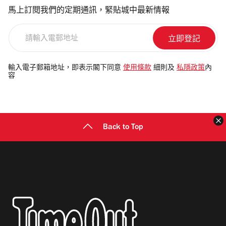
馬上訂閱我們的定期通訊，緊貼城中最新情報
請
輸
入
電
輸入電子郵箱地址，即表示閣下同意
使用條款
細則及
私隱政策
內
容
郵
地
址
Back to Top