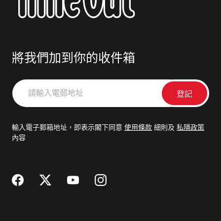
將我們加到你的收件箱
請
輸
入
電
輸入電子郵箱地址，即表示閣下同意
使用條款
細則及
私隱政策
郵
內容
地
址