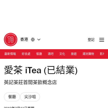
前
前
往
往
內
頁
容
尾
香港
登記
最新情報
好去處
餐廳
酒吧
文化
旅遊
潮流購物
影片
Photograph: Courtesy iTea
愛茶 iTea (已結業)
英記茶莊首間茶飲概念店
餐廳
尖沙咀