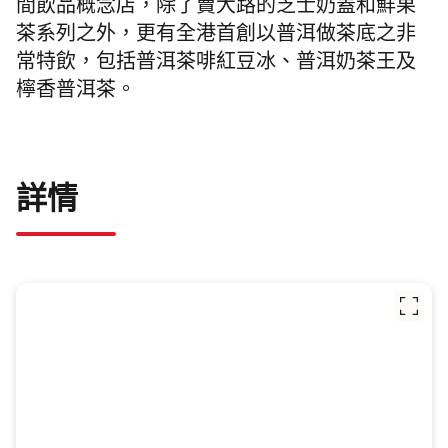
間飲品概念店
，除了賣大路的芝士奶蓋和鮮果
茶系列之外，更有全港首創
以普洱做茶底之非
常特飲，包括
普洱茶啡紅豆冰
、
普洱奶茶王及
檸香普洱茶
。
詳情