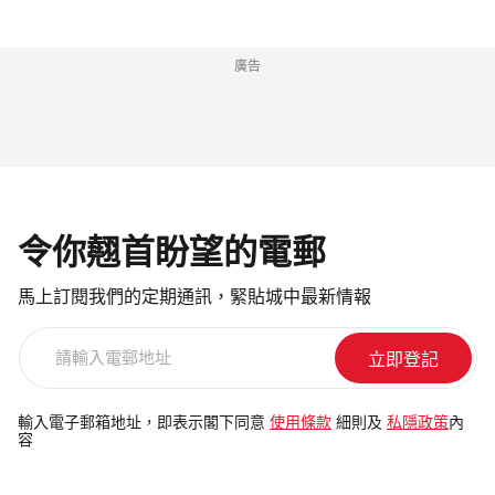
廣告
令你翹首盼望的電郵
馬上訂閱我們的定期通訊，緊貼城中最新情報
請
輸
入
電
輸入電子郵箱地址，即表示閣下同意
使用條款
細則及
私隱政策
內
容
郵
地