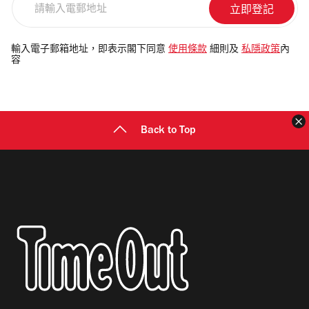
輸
入
電
輸入電子郵箱地址，即表示閣下同意
使用條款
細則及
私隱政策
內
容
郵
地
址
Back to Top