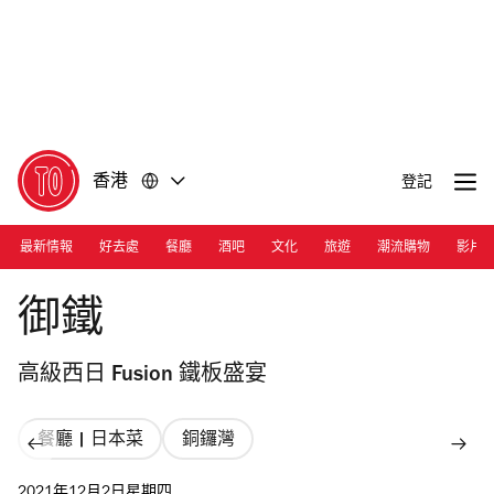
前
前
往
往
內
頁
容
尾
香港
登記
最新情報
好去處
餐廳
酒吧
文化
旅遊
潮流購物
影片
Photograph: Courtesy Otetsu
御鐵
高級西日 Fusion 鐵板盛宴
餐廳 | 日本菜
銅鑼灣