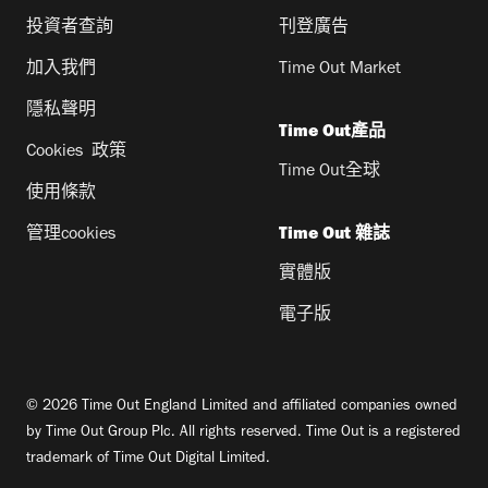
投資者查詢
刊登廣告
加入我們
Time Out Market
隱私聲明
Time Out產品
Cookies 政策
Time Out全球
使用條款
管理cookies
Time Out 雜誌
實體版
電子版
© 2026 Time Out England Limited and affiliated companies owned
by Time Out Group Plc. All rights reserved. Time Out is a registered
trademark of Time Out Digital Limited.