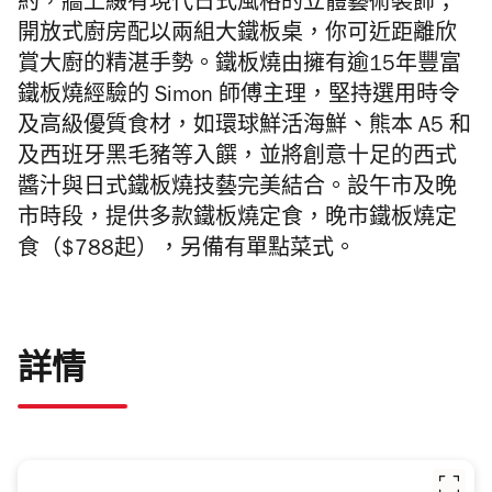
約，牆上綴有現代日式風格的立體藝術裝飾；
開放式廚房配以兩組大鐵板桌，你可近距離欣
賞大廚的精湛手勢。
鐵板燒由
擁有逾15年豐富
鐵板燒經驗的 Simon 師傅主理，堅持選用時令
及高級優質食材，如環球鮮活海鮮、熊本 A5 和
及西班牙黑毛豬等入饌，並將創意十足的西式
醬汁與日式鐵板燒技藝完美結合。
設午市及晚
市時段，提供多款鐵板燒定食
，
晚市鐵板燒定
食（$788起），
另備有單點菜式。
詳情