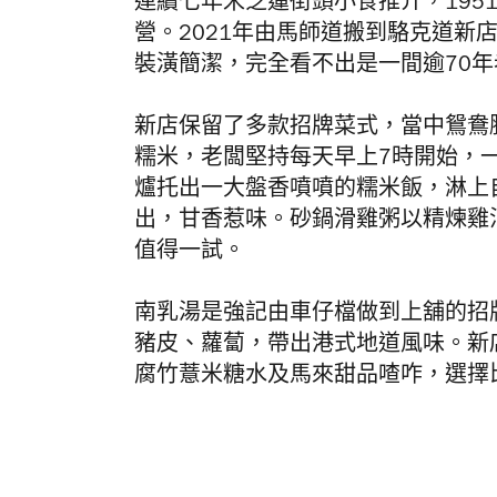
連續七年米芝蓮
街頭小食推介
，195
營。2021年由
馬師道
搬到駱克道新
裝潢簡潔，完全看不出是一間逾70
新店保留了多款招牌菜式，當中
鴛鴦
糯米，老闆堅持每天早上7時開始，
爐托出一大盤香噴噴的糯米飯，淋上
出，甘香惹味。
砂鍋滑雞粥以精煉雞
值得一試。
南乳湯是強記由車仔檔做到上舖的招
豬皮、蘿蔔，帶出港式地道風味。新
腐竹薏米糖水及馬來甜品喳咋，選擇