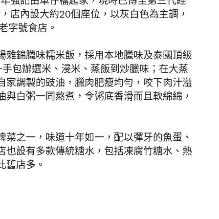
1年
強記
由車仔檔起家，現時已傳至第三代經
店，店內
設大約20個座位，以
灰白色為主調，
年老字號食店。
腸雜錦臘味糯米飯，採用
本地臘味及泰國頂級
一手包辦選米、浸米、蒸飯到炒臘味；在大蒸
自家調製的豉油，
臘肉肥瘦均勻，咬下肉汁溢
油與白粥一同熬煮，令粥底香滑而且軟綿綿，
牌菜之一，味道十年如一，配以彈牙的魚蛋、
店也設有多款傳統糖水，包括凍腐竹糖水、熱
比舊店多。