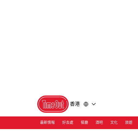
前
前
往
往
內
頁
容
尾
香港
最新情報
好去處
餐廳
酒吧
文化
旅遊