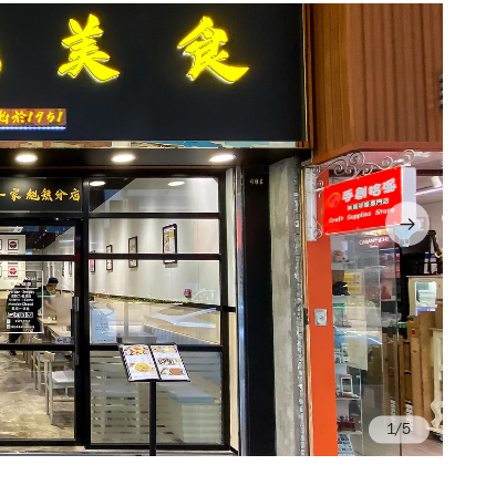
/5
Ph