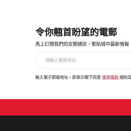
令你翹首盼望的電郵
馬上訂閱我們的定期通訊，緊貼城中最新情報
請
輸
入
電
輸入電子郵箱地址，即表示閣下同意
使用條款
細則
郵
地
址