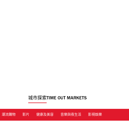
城市探索
TIME OUT MARKETS
潮流購物
影片
健康及美容
音樂與夜生活
影視娛樂