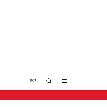
搜
登記
尋