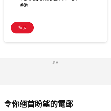
中環⾦融街8號⾹港四季酒店45樓
香港
指示
廣告
令你翹首盼望的電郵