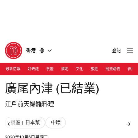
前
前
往
往
內
頁
容
尾
香港
登記
最新情報
好去處
餐廳
酒吧
文化
旅遊
潮流購物
影片
Photograph: Ann Chiu
廣尾內津 (已結業)
江戶前天婦羅料理
餐廳 | 日本菜
中環