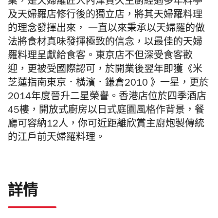
業，是天婦羅匠人內津貴久主廚經過多年料亭
及天婦羅店修行後的獨立店，將其天婦羅料理
的理念發揮出來， 一直以來秉承以天婦羅的做
法將食材真味發揮極致的信念，以最佳的天婦
羅料理呈獻給食客。東京店不但深受食客歡
迎，更被受國際認可，於開業後翌年即獲《米
芝蓮指南東京．橫濱．鎌倉2010 》一星，更於
2014年度晉升二星榮譽。香港店
位於四季酒店
45樓，開放式廚房以日式庭園風格作背景，餐
廳可容納12人，你可近距離欣賞主廚炮製傳統
的江戶前天婦羅料理。
詳情