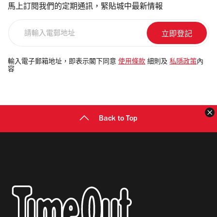
馬上訂閱我們的定期通訊，緊貼城中最新情報
請
輸
入
電
輸入電子郵箱地址，即表示閣下同意
使用條款
細則及
私隱政策
內
容
郵
地
址
Back to Top