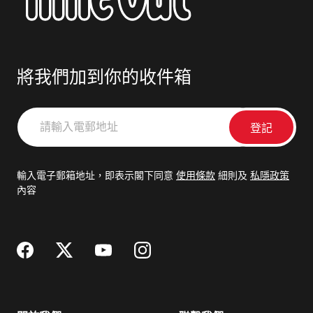
將我們加到你的收件箱
請
輸
入
電
輸入電子郵箱地址，即表示閣下同意
使用條款
細則及
私隱政策
郵
內容
地
址