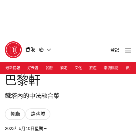
前
前
往
往
內
頁
容
尾
香港
登記
最新情報
好去處
餐廳
酒吧
文化
旅遊
潮流購物
影片
巴黎軒
鐵塔內的中法融合菜
餐廳
路氹城
2023年5月10日星期三