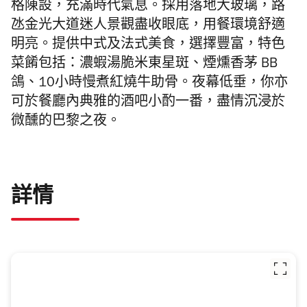
格陳設，充滿時代氣息。採用落地大玻璃，路
氹金光大道迷人景觀盡收眼底，用餐環境舒適
明亮。提供中式及法式美食，選擇豐富，特色
菜餚包括：濃蝦湯脆米東星斑、煙燻香茅 BB
鴿、10小時慢煮紅燒牛助骨。
夜幕低垂，你亦
可於餐廳內典雅的酒吧小酌一番，盡情沉浸於
微醺的巴黎之夜。
詳情