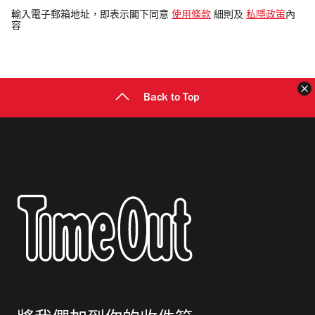
電
輸入電子郵箱地址，即表示閣下同意
使用條款
細則及
私隱政策
內
容
郵
地
址
Back to Top