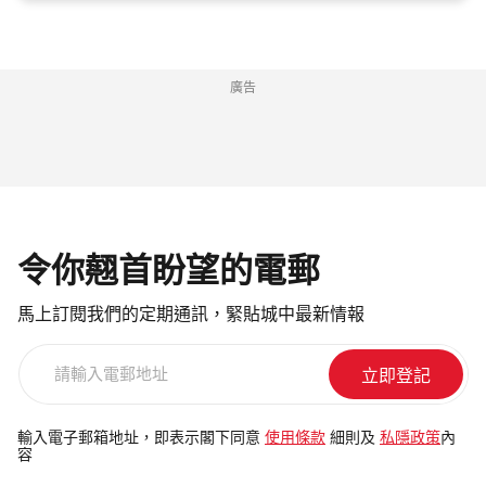
廣告
令你翹首盼望的電郵
馬上訂閱我們的定期通訊，緊貼城中最新情報
請
輸
入
電
輸入電子郵箱地址，即表示閣下同意
使用條款
細則及
私隱政策
內
容
郵