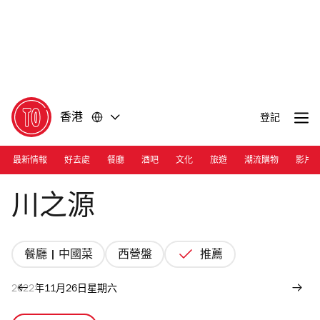
前
前
往
往
內
頁
容
尾
香港
登記
最新情報
好去處
餐廳
酒吧
文化
旅遊
潮流購物
影片
Photograph: River Sichuan Restaurant/Facebook
川之源
餐廳 | 中國菜
西營盤
推薦
2022年11月26日星期六