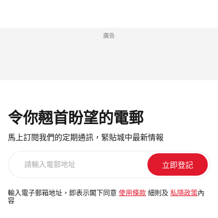
廣告
令你翹首盼望的電郵
馬上訂閱我們的定期通訊，緊貼城中最新情報
請
輸
入
電
輸入電子郵箱地址，即表示閣下同意
使用條款
細則及
私隱政策
內
容
郵
地