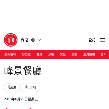
前
前
往
往
內
頁
容
尾
香港
登記
最新情報
好去處
餐廳
酒吧
文化
旅遊
潮流購物
影片
Afternoon Tea
峰景餐廳
餐廳
尖沙咀
2018年6月29日星期五