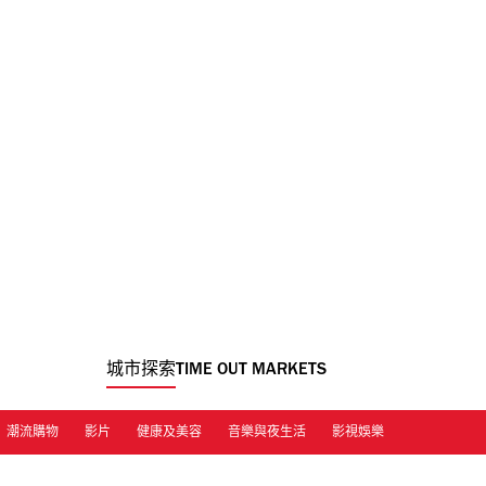
城市探索
TIME OUT MARKETS
潮流購物
影片
健康及美容
音樂與夜生活
影視娛樂