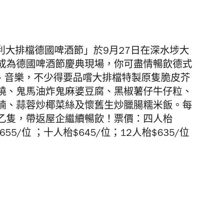
大利大排檔德國啤酒節」於9月27日在深水埗大
成為德國啤酒節慶典現場，你可盡情
暢飲德式
、音樂，不少得要品嚐大排檔特製
原隻脆皮芥
燒、鬼馬油炸鬼麻婆豆腐、黑椒薯仔牛仔粒、
腩、
蒜蓉炒椰菜絲及懷舊生炒臘腸糯米飯。每
乙隻，帶返屋企繼續
暢飲！票價：四人枱
$655/位 ；十人枱$645/位；12人枱$635/位