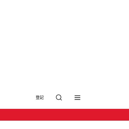
搜
登記
尋