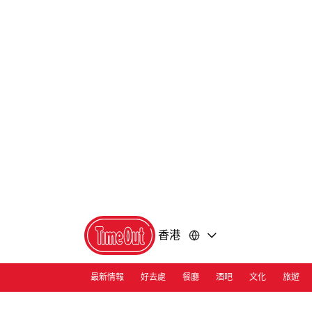
前
前
往
往
內
頁
容
尾
香港
最新情報
好去處
餐廳
酒吧
文化
旅遊