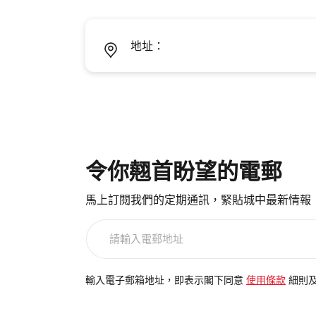
地址：
令你翹首盼望的電郵
馬上訂閱我們的定期通訊，緊貼城中最新情報
請
輸
入
電
輸入電子郵箱地址，即表示閣下同意
使用條款
細則
郵
地