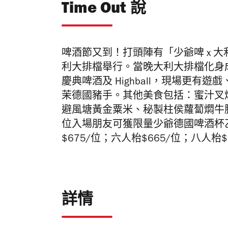
Time Out 說
啤酒節又到！
打頭陣有「少爺啤 x 
利大排檔舉行。當晚
大利大排檔化身
慶典啤酒
及 Highball，現場更
有遊戲
茉德國豬手。其他美食包括：蜜汁叉
避風塘黃金粟米、
秘製柱侯蘿蔔燜牛
位入場朋友可獲
限量少爺德國啤酒杯
$675/位；六人枱$665/位；八人
枱
詳情