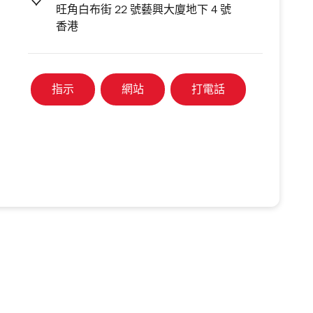
旺角白布街 22 號藝興大廈地下 4 號
香港
指示
網站
打電話