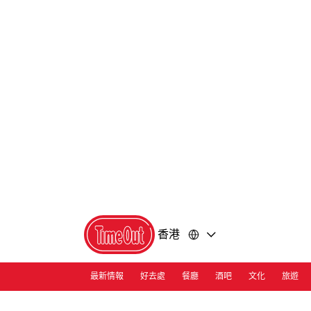
前
前
往
往
內
頁
容
尾
香港
最新情報
好去處
餐廳
酒吧
文化
旅遊