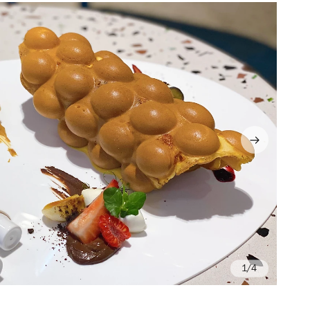
/4
Ph