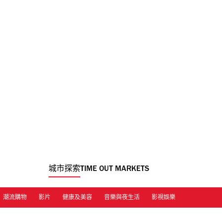
城市探索
TIME OUT MARKETS
潮流購物
影片
健康及美容
音樂與夜生活
影視娛樂