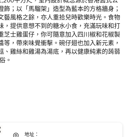
1,200
平方尺，
室內設計概念源於香港舊式公
燈飾；以「馬騮架」造型為藍本的方格牆身；
文藝風格之餘，亦人重拾兒時歡樂時光。食物
味，提供意想不到的糖水小食，充滿玩味和打
重芝士
雞蛋仔，你可隨意加入
四川椒和花椒製
醬等，
帶來味覺衝擊。
碗仔翅也加入新元素，
菇、雞絲和雞湯為湯底，再以健康純素的蒟蒻
俗。
地址：