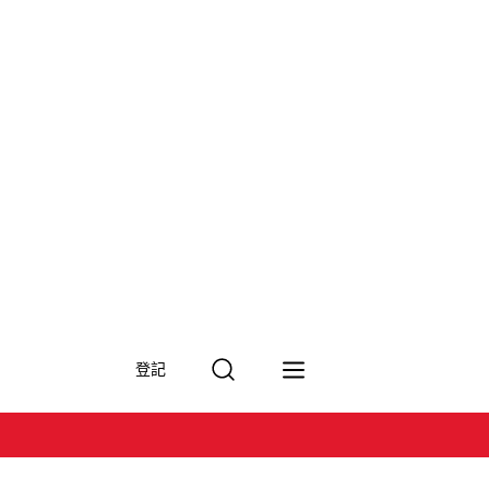
搜
登記
尋