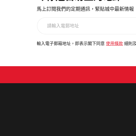
馬上訂閱我們的定期通訊，緊貼城中最新情報
請
輸
入
電
輸入電子郵箱地址，即表示閣下同意
使用條款
細則
郵
地
址