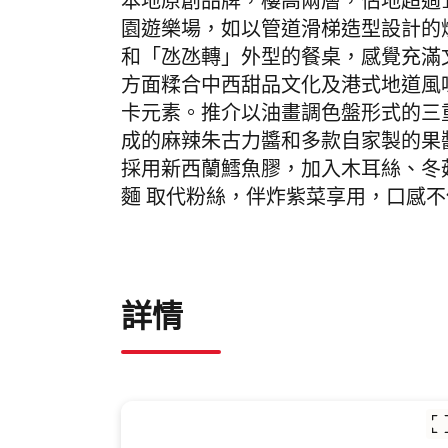
本地原創品牌，
樓高兩層，佔地超過
園遊樂場，如以管道滑梯造型設計的
和「氹氹轉」外型的餐桌，感覺充滿
方面糅合中西甜品文化及港式地道風
卡元素。推介
以油畫調色盤形式的三
成的麻辣朱古力醬和多款自家製的果
採用新西蘭鱈魚膠，加入木耳絲、冬
麵 取代粉絲，伴炸紫菜享用
，口感不
詳情