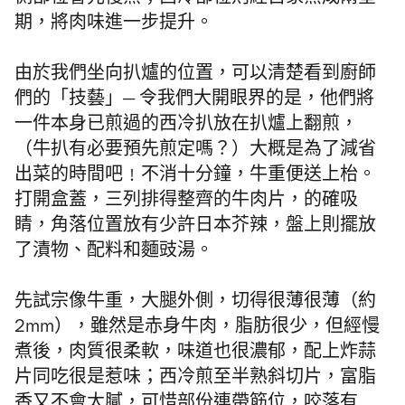
側部位會先慢煮；西冷部位則經自家熟成兩星
期，將肉味進一步提升。
由於我們坐向扒爐的位置，可以清楚看到廚師
們的「技藝」
—
令我們大開眼界的是，他們將
一件本身已煎過的西冷扒放在扒爐上翻煎，
（牛扒有必要預先煎定嗎？）
大概是
為了減省
出菜的時間吧﹗不消十分鐘，牛重便送上枱。
打開盒蓋，三列排得整齊的牛肉片，的確吸
睛，角落位置放有少許日本芥辣，盤上則擺放
了漬物、配料和麵豉湯。
先試宗像牛重，大腿外側，切得很薄很薄（約
2mm
），雖然是赤身牛肉，脂肪很少，但經慢
煮後，肉質很柔軟，味道也很濃郁，配上炸蒜
片同吃很是惹味；西冷煎至半熟斜切片，富脂