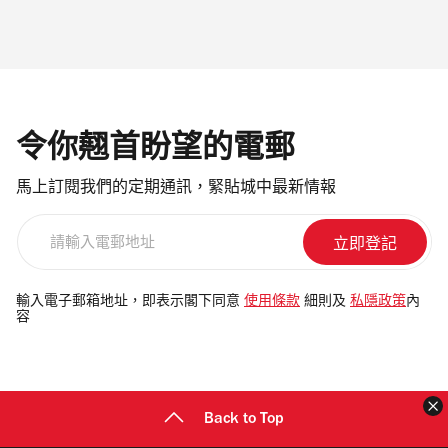
令你翹首盼望的電郵
馬上訂閱我們的定期通訊，緊貼城中最新情報
請
輸
入
電
輸入電子郵箱地址，即表示閣下同意
使用條款
細則及
私隱政策
內
容
郵
地
址
Back to Top