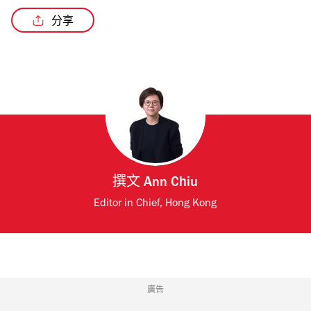
分享
撰文
Ann Chiu
Editor in Chief, Hong Kong
廣告