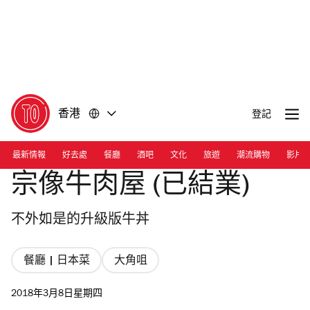
前
前
往
往
內
頁
容
尾
香港
登記
最新情報
好去處
餐廳
酒吧
文化
旅遊
潮流購物
影片
宗像牛肉屋 (已結業)
不外如是的升級版牛丼
餐廳 | 日本菜
大角咀
2018年3月8日星期四