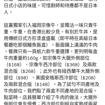
訂造，圍着開放式廚房，裝潢簡單雅緻，很有
日式小店的味道，可惜廚師和待應都不是日本
人。
這裏獨家引入福岡宗像牛，並獨沽一味只賣牛
重。牛重，在香港比較少見，有別於牛丼，是
用傳統日式方形漆盒盛載（即平時在高級日本
餐廳吃那個鰻魚飯盒），飯面鋪上滿滿的牛肉
。餐牌只有一頁紙六款牛重選擇，更列明每盒
牛肉重量約
160g
，如宗像牛大腿外側部位
（
$168
）、宗像牛西冷部位（
$368
）及兩款
混合版（
$268
）；此外也有紐西蘭牛大腿外側
部位（
$98
）、美國安格斯西冷部位（
$208
）
及兩款混合版（
$148
）。為了試勻不同產地及
牛肉部位，我們點了兩盒不同產地的混合版。
點菜時，店員簡單介紹了牛肉的做法，大腿外