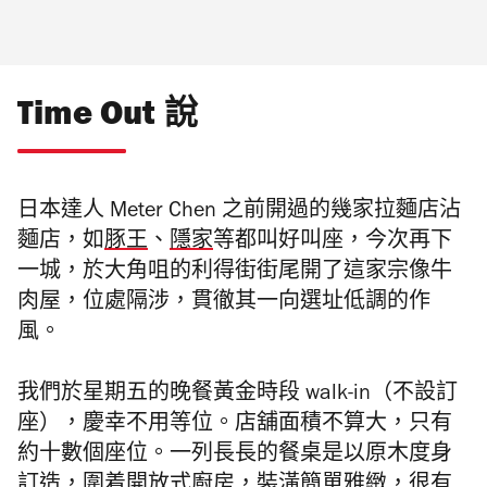
Time Out 說
日本達人
Meter Chen
之前開過的幾家拉麵店沾
麵店，如
豚王
、
隱家
等都叫好叫座，今次再下
一城，於大角咀的利得街街尾開了這家宗像牛
肉屋，位處隔涉，貫徹其一向選址低調的作
風。
我們於星期五的晚餐黃金時段
walk-in
（不設訂
座），慶幸不用等位。店舖面積不算大，只有
約十數個座位。一列長長的餐桌是以原木度身