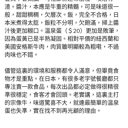
香又不會太膩，可惜部份連帶筋位，咬落有
渣。醬汁，本應是牛重的精髓，可是味道很一
般，甜甜稠稠，欠層次。飯，完全不合格，日
本米煮得太腍，飯粒不分明，欠飽滿，掃上醬
汁後更加糊口。温泉蛋（＄
20
）更加是敗筆，
因為蛋黃已是半熟凝固。相對平價的紐西蘭和
美國安格斯牛肉，肉質雖明顯較為粗嚡，不過
肉味也不錯。
儘管這裏的環境和服務都令人滿意，但畢竟食
物才是重點。在日本，有很多老字號餐廳都只
專注賣一款食品，每次出品都必定做得很精很
準很穩定，食客才會回頭。老實講，這裏主打
的宗像牛，味道驚喜不大，就連最簡單的温泉
蛋也失準，實在找不到再光顧的理由。