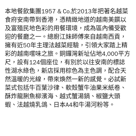
本地餐飲集團1957 & Co.
於2013年把著名越菜
食府安南帶到香港，
憑精緻地道的越南美饌以
及富殖民地色彩的用餐環境，
成為區內備受歡
迎的餐廳之一。
總廚
江妹師傅來自越南西貢，
擁有近50年主理法越菜經驗，引領大家踏上精
彩的越南嚐味之旅。銅鑼灣新址佔地4,000平方
尺，設有124個座位，
有別於以往安南的標誌
性湖水綠色，新店採用棕色為主色調，
配合天
然溫暖的光線，帶來煥然一新的感覺。
必試新
菜
式包括牛百葉沙律、軟
殼蟹牛油果米紙卷、
酥炸龍脷魚柳濱海、越式蟹湯鍋、椒鹽大頭
蝦、
法越燒乳鴿、日本A4和牛湯河粉等。