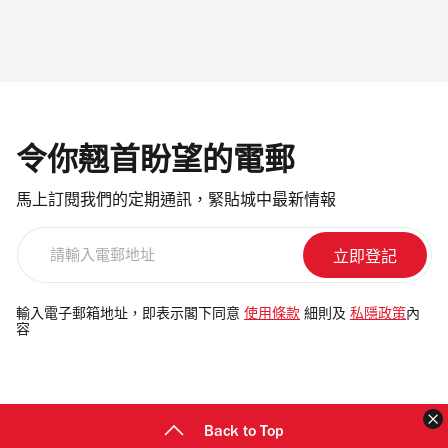
令你翹首盼望的電郵
馬上訂閱我們的定期通訊，緊貼城中最新情報
請
輸
入
電
輸入電子郵箱地址，即表示閣下同意
使用條款
細則及
私隱政策
內
容
郵
地
址
Back to Top