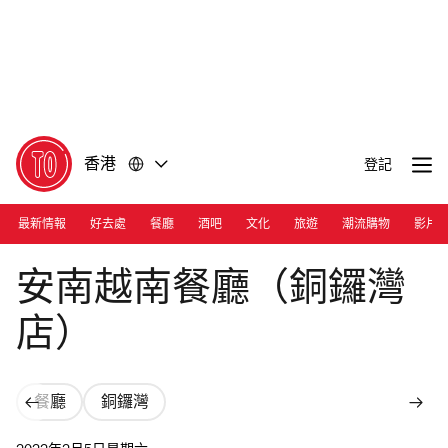
前
前
往
往
內
頁
容
尾
香港
登記
最新情報
好去處
餐廳
酒吧
文化
旅遊
潮流購物
影片
Photograph: Courtesy An Nam
安南越南餐廳（銅鑼灣
店）
餐廳
銅鑼灣