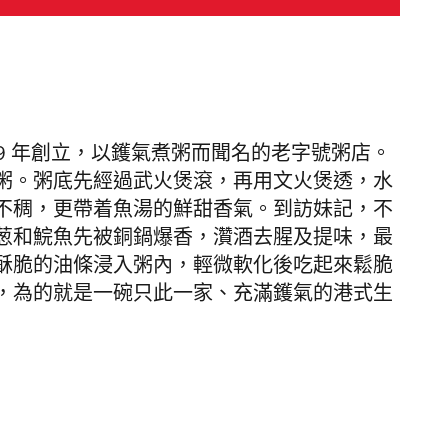
9 年創立，以
鑊氣煮粥而聞名
的老字號粥店。
粥。粥底先經過武火煲滾，再用文火煲透，水
不稠，更帶着魚湯的鮮甜香氣。到訪妹記，
不
葱和鯇魚先被銅鍋爆香，灒酒去腥及提味，最
酥脆的油條浸入粥內，輕微軟化後吃起來鬆脆
，為的就是一碗只此一家、充滿鑊氣的港式生