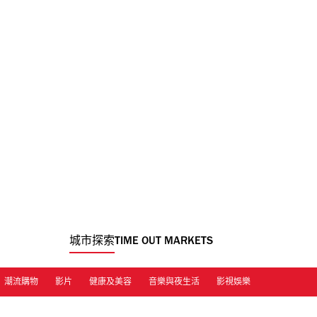
城市探索
TIME OUT MARKETS
潮流購物
影片
健康及美容
音樂與夜生活
影視娛樂