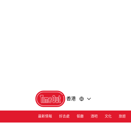
前
前
往
往
內
頁
容
尾
香港
最新情報
好去處
餐廳
酒吧
文化
旅遊