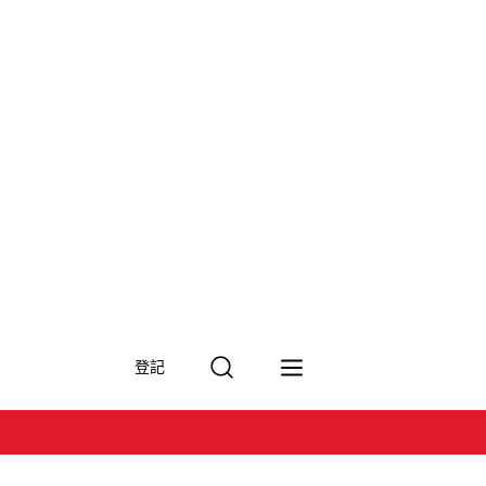
搜
登記
尋