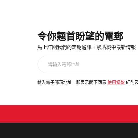
令你翹首盼望的電郵
馬上訂閱我們的定期通訊，緊貼城中最新情報
請
輸
入
電
輸入電子郵箱地址，即表示閣下同意
使用條款
細則
郵
地
址