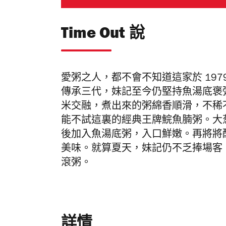
Time Out 說
愛粥之人，都不會不知道這家於 197
傳承三代，妹記至今仍堅持魚湯底褒
米交融，煮出來的粥綿香順滑，不稀
能不試
這裏的
經典王牌
鯇魚腩粥。
大
後加入魚湯底粥
，
入口鮮嫩。再將
將
美味。就算夏天，妹記仍不乏捧場客
滾粥。
詳情