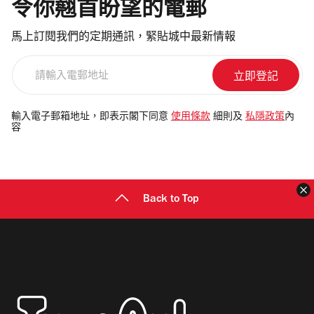
令你翹首盼望的電郵
馬上訂閱我們的定期通訊，緊貼城中最新情報
請
輸
入
電
輸入電子郵箱地址，即表示閣下同意
使用條款
細則及
私隱政策
內
容
郵
地
址
Back to Top