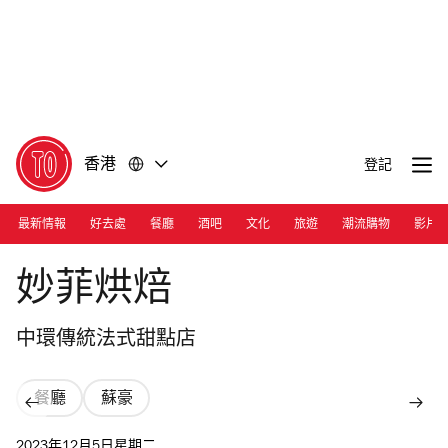
前
前
往
往
內
頁
容
尾
香港
登記
最新情報
好去處
餐廳
酒吧
文化
旅遊
潮流購物
影片
Photograph: Courtesy Patisserie Millefeuille
妙菲烘焙
中環傳統法式甜點店
餐廳
蘇豪