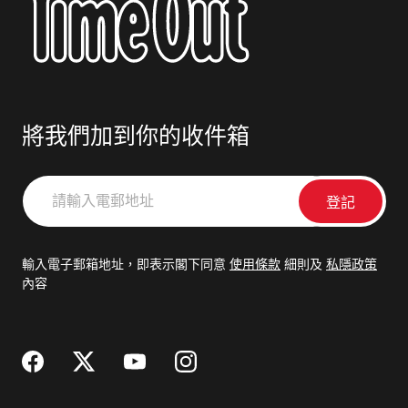
將我們加到你的收件箱
請
輸
入
電
輸入電子郵箱地址，即表示閣下同意
使用條款
細則及
私隱政策
郵
內容
地
址