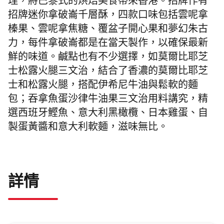
理，將
巴黎式的烘焙美食帶來香港。招牌作有
招牌迷你拿破崙千層酥，四款口味包括雲呢拿
榛果、雲呢拿焦糖、覆盆子開心果和夢幻朱古
力，每件
拿破崙
都是在當天製作，以確保最新
鮮的味道。鹹點也有不少選擇，如莫爾比耶芝
士松露火腿三文治，結合了香濃的莫爾比耶芝
士和松露火腿，搭配伊希尼牛油與鬆軟的麵
包；吞拿魚蛋沙律牛油果三文治用料講究，精
選西班牙鰹魚、意大利黑橄欖、日本雞蛋、自
製蛋黃醬和意大利軟麵，滋味無比。
詳情