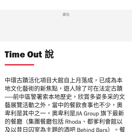
廣告
Time Out 說
中環古蹟活化項目大館自上月落成，已成為本
地文化藝術的新焦點，遊人除了可在法定古蹟
──
前中區警署索本地歷史，欣賞多姿多采的文
藝展覽活動之外，當中的餐飲食事也不少，
奧
卑利是其中之一。
奧卑利是
JIA Group 旗下最新
的餐廳（集團餐廳包括 Rhoda、都爹利會館以
及以昔日囚室為主題的酒吧 Behind Bars）。餐