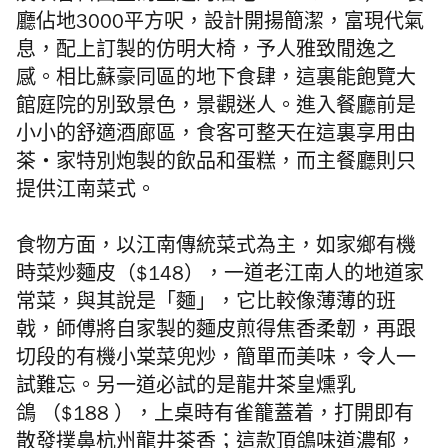
廳佔地3000平方呎，設計開揚簡潔，富現代氣
息，配上訂製的仿明大椅，予人雅致閒逸之
感。相比蘇豪同區的地下食肆，這裏能飽覽大
館庭院的別致景色，景觀迷人。進入餐廳前是
小小的舒適酒廊區，食客可整天在這裏享用由
茶・家特別炮製的飲品和蛋糕，而主餐廳則只
提供江南菜式。
食物方面，以江南傳統菜式為主，如家鄉有機
時菜炒麵皮（$148），一道老江南人的地道家
常菜，與其說是「麵」，它比較像薄薄的班
戟，師傅將自家製的麵皮煎得焦香柔韌，再跟
切段的有機小棠菜兜炒，簡單而美味，令人一
試難忘。另一道必試的是龍井茶皇燻乳
鴿 （$188 ），上桌時有雀籠蓋着，打開即有
散發撲鼻杭州龍井茶香；這款頂鴿味道濃郁，