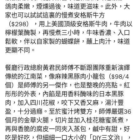
鴿肉柔嫩，煙燻過後，味道更滋味。此外，大
家也可以試試這裏的慢煮安格斯牛方
（
$298），用上美國頂級安格斯牛肉，牛肉以
檸檬葉醃製，再慢煮三小時，牛味香濃、入口
鬆軟，伴以自家製的蝴蝶餅，蘸上肉汁，味道
更顯不同。
餐廳行政總廚黃君民師傅不斷跟團隊重新演繹
傳統的江南菜，像麻辣黑豚肉小籠包（$98/4
個）是師傅的另一傑作，也是整晚的亮點。紅
彤彤的外表，內餡是用香料醃味的日本黑豚
肉，加入四川花椒，咬下又香又麻，湯汁豐
盈，十分過癮。至於蜜汁烤雙方，師傅嚴選36
個月的金華火腿，切片並加入桂花糖蜜蒸煮，
再與香脆的腐皮一同夾入蒸包，鹹中有甜，好
吃是好吃，但細細一口大小的「DIY
三文治」，