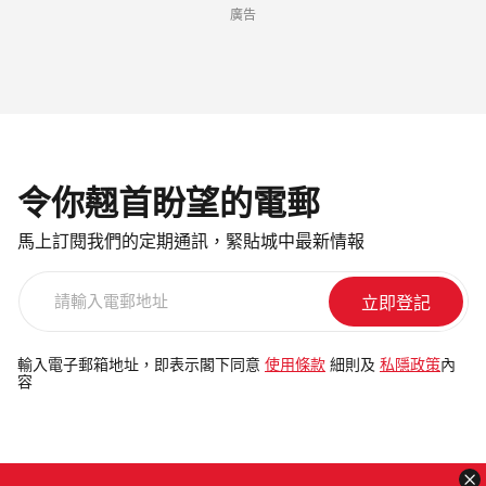
廣告
令你翹首盼望的電郵
馬上訂閱我們的定期通訊，緊貼城中最新情報
請
輸
入
電
輸入電子郵箱地址，即表示閣下同意
使用條款
細則及
私隱政策
內
容
郵
地
址