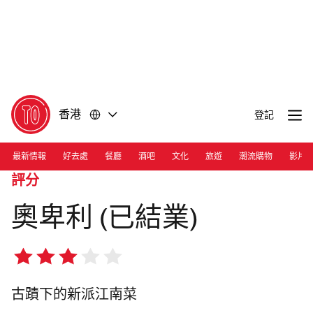
前
前
往
往
內
頁
容
尾
香港
登記
最新情報
好去處
餐廳
酒吧
文化
旅遊
潮流購物
影片
評分
奧卑利 (已結業)
3/5
星
古蹟下的新派江南菜