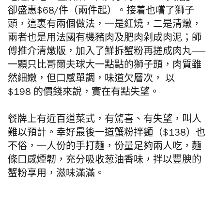
卻盛惠
$68/件（兩件起）。接着也嚐了獅子
頭，這裏有兩個做法，一是紅燒，二是清燉，
兩者也是用法國有機豬肉及肥肉剁成肉泥；師
傅推介清燉版，加入了鮮拆蟹粉再搓成肉丸
──
一顆只比哥爾夫球大一點點的獅子頭，肉質雖
然細嫩，但口感單調，味道欠層次，
以
$198 的價錢來說，實在有點失望。
餐牌上有近百道菜式，有驚喜、有失望，叫人
難以預計。幸好最後一道蟹粉拌麵（$138）也
不俗，一人份的手打麵，份量足夠兩人吃，麵
條口感煙韌，充分吸收葱油香味，拌以豐腴的
蟹粉享用，滋味滿滿。