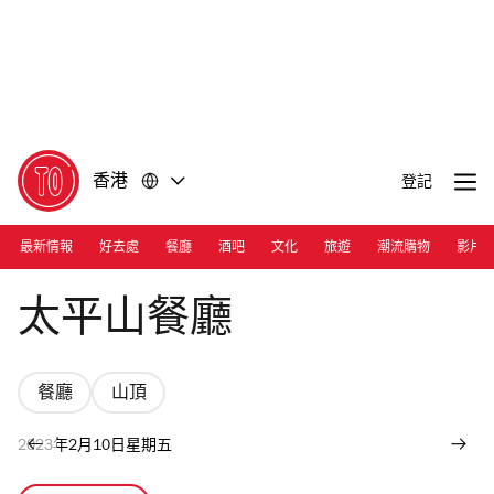
前
前
往
往
內
頁
容
尾
香港
登記
最新情報
好去處
餐廳
酒吧
文化
旅遊
潮流購物
影片
Photograph: Courtesy The Peak Lookout
太平山餐廳
餐廳
山頂
2023年2月10日星期五