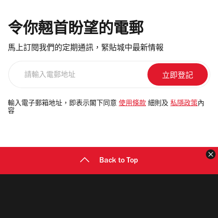
令你翹首盼望的電郵
馬上訂閱我們的定期通訊，緊貼城中最新情報
請
輸
入
電
輸入電子郵箱地址，即表示閣下同意
使用條款
細則及
私隱政策
內
容
郵
地
址
Back to Top