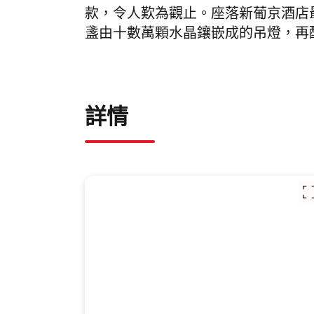
款，令人歎為觀止。座落新葡京酒店
盞由十數萬顆水晶鑲嵌成的吊燈，再
詳情