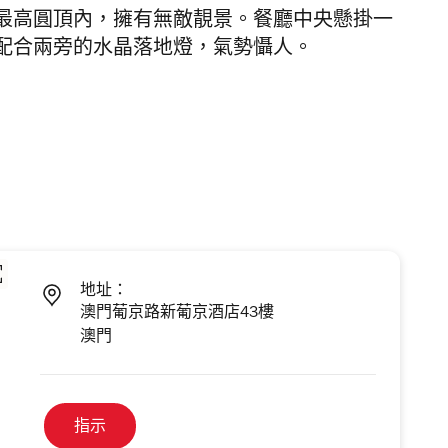
最高圓頂內，擁有無敵靚景。餐廳中央懸掛一
配合兩旁的水晶落地燈，氣勢懾人。
地址：
澳門葡京路新葡京酒店43樓
澳門
指示