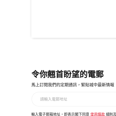
令你翹首盼望的電郵
馬上訂閱我們的定期通訊，緊貼城中最新情報
請
輸
入
電
輸入電子郵箱地址，即表示閣下同意
使用條款
細則