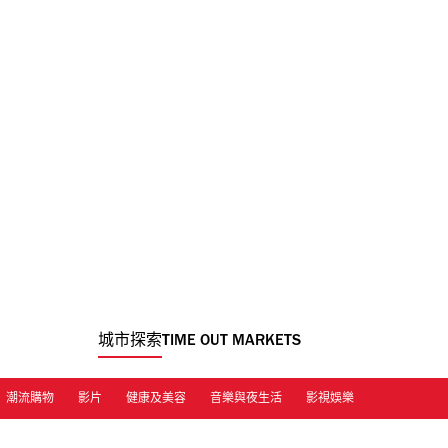
城市探索
TIME OUT MARKETS
潮流購物
影片
健康及美容
音樂與夜生活
影視娛樂