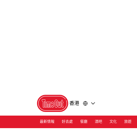
前
前
往
往
內
頁
容
尾
香港
最新情報
好去處
餐廳
酒吧
文化
旅遊