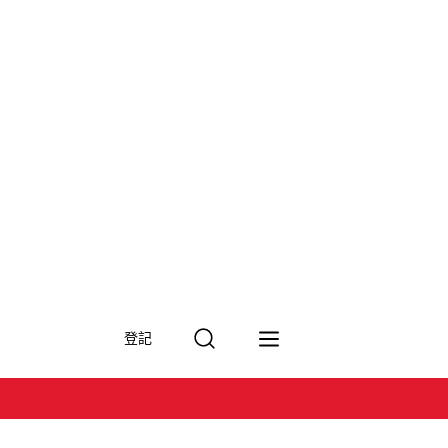
搜
登記
尋