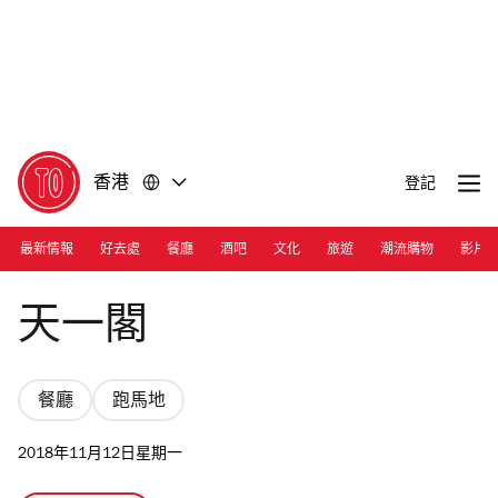
前
前
往
往
內
頁
容
尾
香港
登記
最新情報
好去處
餐廳
酒吧
文化
旅遊
潮流購物
影片
Photograph: Courtesy Tasting Court Chinese Cuisine
天一閣
餐廳
跑馬地
2018年11月12日星期一