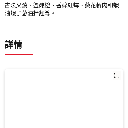
古法叉燒、蟹釀橙、
香醉紅蟳、葵花斬肉和
蝦
油蝦子葱油拌麵等。
詳情