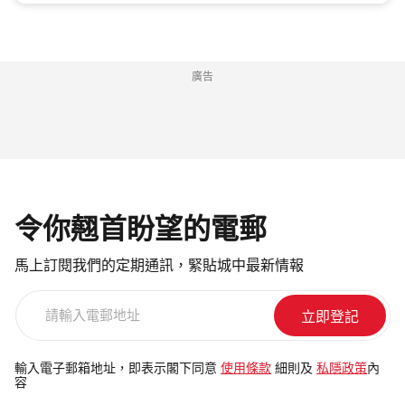
廣告
令你翹首盼望的電郵
馬上訂閱我們的定期通訊，緊貼城中最新情報
請
輸
入
電
輸入電子郵箱地址，即表示閣下同意
使用條款
細則及
私隱政策
內
容
郵