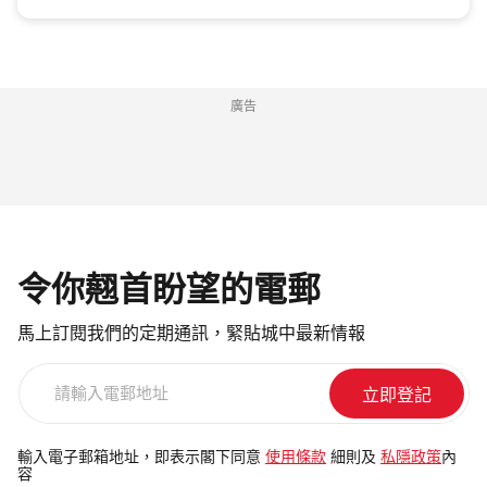
廣告
令你翹首盼望的電郵
馬上訂閱我們的定期通訊，緊貼城中最新情報
請
輸
入
電
輸入電子郵箱地址，即表示閣下同意
使用條款
細則及
私隱政策
內
容
郵