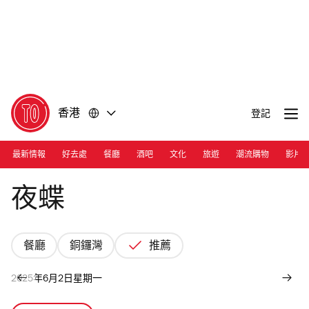
前
前
往
往
內
頁
容
尾
香港
登記
最新情報
好去處
餐廳
酒吧
文化
旅遊
潮流購物
影片
Photograph: Courtesy Yoruchohk
夜蝶
餐廳
銅鑼灣
推薦
2025年6月2日星期一