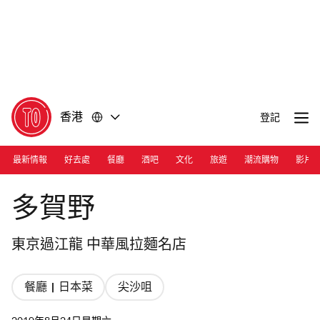
前
前
往
往
內
頁
容
尾
香港
登記
最新情報
好去處
餐廳
酒吧
文化
旅遊
潮流購物
影片
Photograph:Courtesy Takano Ramen
多賀野
東京過江龍 中華風拉麵名店
餐廳 | 日本菜
尖沙咀