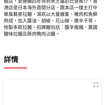
龍店，更
連續四年得到米芝蓮必比登推
介。香
港店是日本海外首間分店，跟本店一樣
主打中
華風蕎麥拉麵，
湯㡳
以大量雞隻、豬肉和魚鮮
熬成，加入醬油、胡椒、
花山椒、唐辛子
等，
炮製多款拉麵。招牌麵包括：酸辛擔麺、粟國
鹽味拉麵及豚肉鴨肉沾麵。
詳情