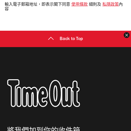
電
輸入電子郵箱地址，即表示閣下同意
使用條款
細則及
私隱政策
內
容
郵
地
址
Back to Top