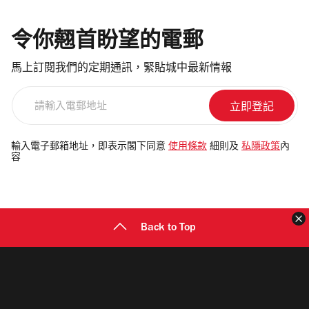
令你翹首盼望的電郵
馬上訂閱我們的定期通訊，緊貼城中最新情報
請
輸
入
電
輸入電子郵箱地址，即表示閣下同意
使用條款
細則及
私隱政策
內
容
郵
地
址
Back to Top