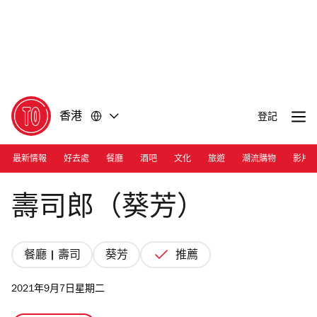
前
前
往
往
內
頁
容
尾
香港
登記
最新情報
好去處
餐廳
酒吧
文化
旅遊
潮流購物
影片
Photograph: Cara Hung
壽司郎（葵芳）
餐廳 | 壽司
葵芳
推薦
2021年9月7日星期二