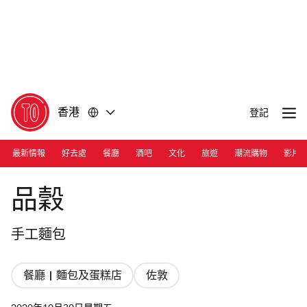
前
前
往
往
內
頁
容
尾
香港
登記
最新情報
好去處
餐廳
酒吧
文化
旅遊
潮流購物
影片
Photograph: Nicholas Wong
品穀
手工麵包
餐廳 | 麵包及蛋糕店
佐敦