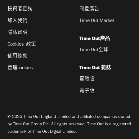
投資者查詢
刊登廣告
加入我們
Time Out Market
隱私聲明
Time Out產品
Cookies 政策
Time Out全球
使用條款
管理cookies
Time Out 雜誌
實體版
電子版
© 2026 Time Out England Limited and affiliated companies owned
by Time Out Group Plc. All rights reserved. Time Out is a registered
trademark of Time Out Digital Limited.