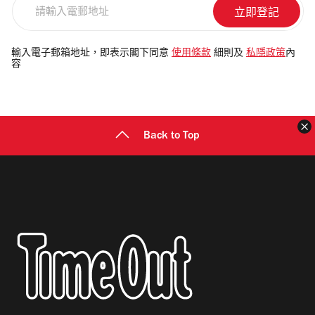
請
輸
入
電
輸入電子郵箱地址，即表示閣下同意
使用條款
細則及
私隱政策
內
容
郵
地
址
Back to Top