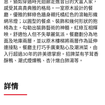
息，
猶如穿過時光迴
廊走進昔日的大富人家，
感受其高貴典雅的格局。
一室原木設計的餐
廳，優雅的
鮮綠色牆
身襯托橘紅色的滾軸形織
網吊
燈；
以圓型的
餐桌
、裝飾和幾何形狀的抱
椅
為主，勾
勒出裝飾藝術的
神髓，紅綠互相輝
映，舒適怡人但不失華麗氣派。
餐廳劃分為地
面及
地庫兩層，並以原木樓梯將兩層作為延伸
連接點。
餐廳主打巧手廣東點心及潮洲菜，由
入行
超過
30
年的
許美德掌廚。招牌菜有芋茸香
酥鴨、潮式煙燻鴨、杏汁燉白肺湯等。
詳情