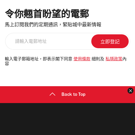
令你翹首盼望的電郵
馬上訂閱我們的定期通訊，緊貼城中最新情報
請
輸
入
電
輸入電子郵箱地址，即表示閣下同意
使用條款
細則及
私隱政策
內
容
郵
地
址
Back to Top