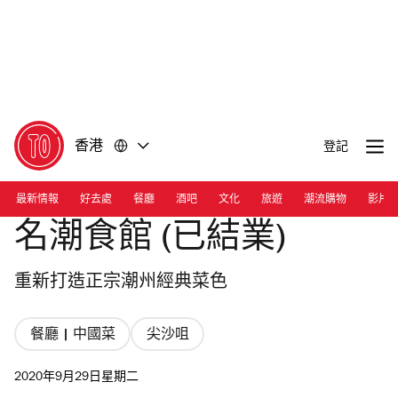
前
前
往
往
內
頁
容
尾
香港
登記
最新情報
好去處
餐廳
酒吧
文化
旅遊
潮流購物
影片
名潮食館 (已結業)
重新打造正宗潮州經典菜色
餐廳 | 中國菜
尖沙咀
2020年9月29日星期二