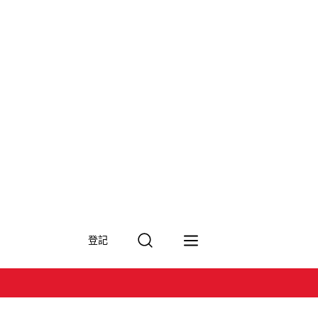
搜
登記
尋