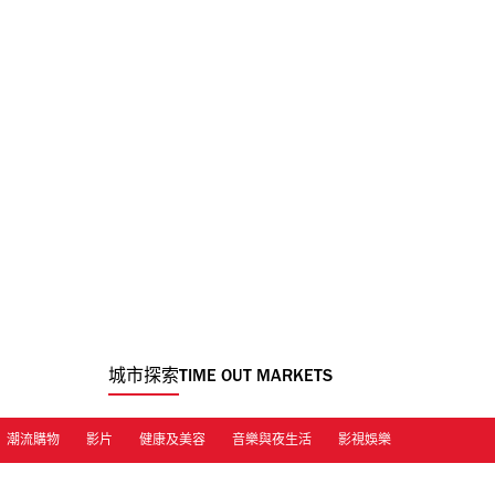
城市探索
TIME OUT MARKETS
潮流購物
影片
健康及美容
音樂與夜生活
影視娛樂