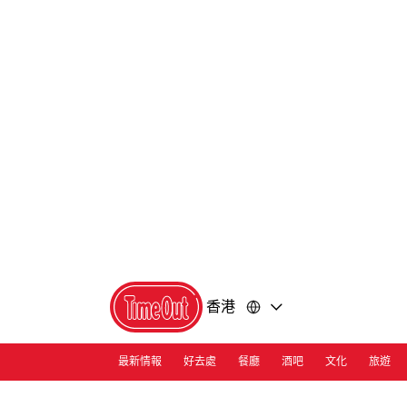
前
前
往
往
內
頁
容
尾
香港
最新情報
好去處
餐廳
酒吧
文化
旅遊