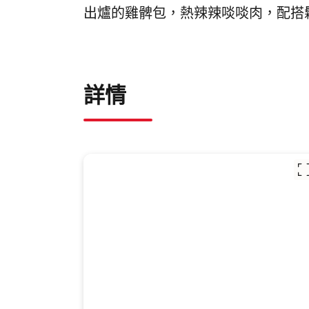
出爐的
雞髀包，熱辣辣
啖啖肉，配搭
詳情