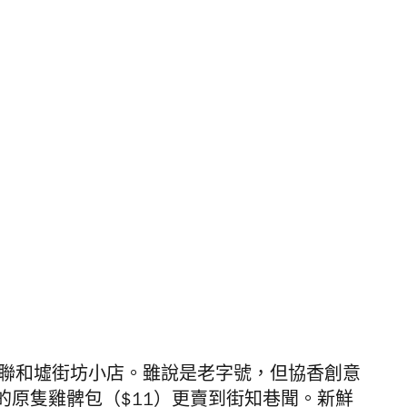
嶺聯和墟街坊小店。雖說是老字號，但
協香創意
的原隻雞髀包（$11）更賣到街知巷聞。新鮮