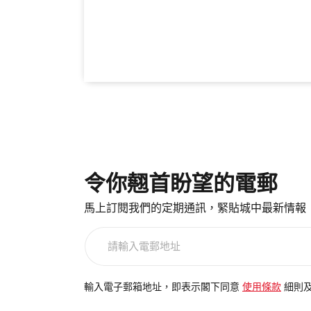
令你翹首盼望的電郵
馬上訂閱我們的定期通訊，緊貼城中最新情報
請
輸
入
電
輸入電子郵箱地址，即表示閣下同意
使用條款
細則
郵