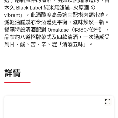
選了創新風格的清酒，例如以黑麴釀造的「
白
木久 Black Label 純米無濾過—火原酒 の
vibrant」，
此酒酸度高最適宜配搭肉類串燒，
減輕油膩感亦令酒體更平衡，
滋味煥然一新。
餐廳特設清酒配對 Omakase（$880/位），
品嚐約八道招牌菜式及四款清酒，
一次過感受
到甘、酸、苦、辛、澀「清酒五味」。
詳情