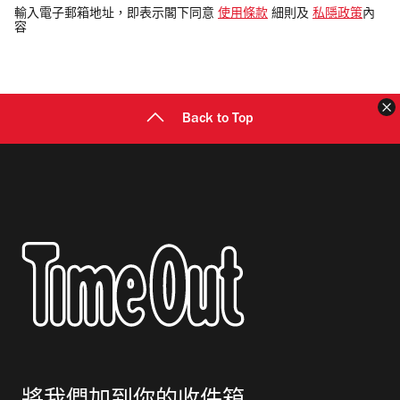
電
輸入電子郵箱地址，即表示閣下同意
使用條款
細則及
私隱政策
內
容
郵
地
址
Back to Top