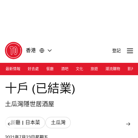
前
前
往
往
內
頁
容
尾
香港
登記
最新情報
好去處
餐廳
酒吧
文化
旅遊
潮流購物
影片
Photograph: Courtesy Yakitori Juuko
十戶 (已結業)
土瓜灣隱世居酒屋
餐廳 | 日本菜
土瓜灣