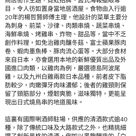
商店街作主題，
霓虹招牌、舊式海報搶眼奪
目，令人彷如置身當地居酒屋。食物由入行逾
20年的楊哲賢師傅主理，
他設計的菜單主要分
為刺身、前菜、沙律、肉類串燒、蔬菜串燒、
海鮮串燒、烤雞串、炸物、甜品等，
當中不乏
創作料理，如免治雞肉釀冬菇、
富士蘋果豚肉
卷、蝦肉墨魚棒、豚肉流心蛋等。大部分食材
來自日本，
亦會選用本地的新鮮優質出品及外
國進口肉類，以雞肉為例，嚴選德島阿波尾
雞，以及九州白雞兩款日本品種，
前者皮下脂
肪較少，肉嫩彈牙肉味濃郁；
後者的雞頸則保
留了頸筋部分，煙韌爽脆，滋味獨特，
更能呈
現出日式燒鳥串的地道風味。
這裏有國際唎酒師駐場，
供應的清酒款式逾40
種，除了傳統口味及大路款式之外，
也精挑細