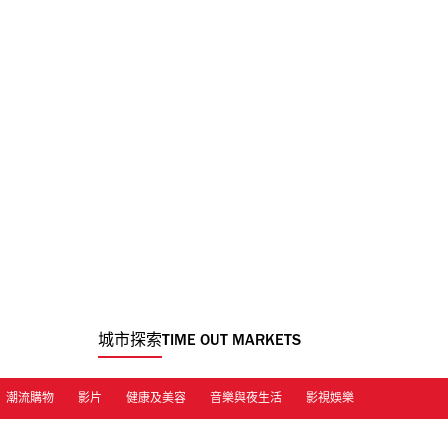
城市探索
TIME OUT MARKETS
潮流購物
影片
健康及美容
音樂與夜生活
影視娛樂