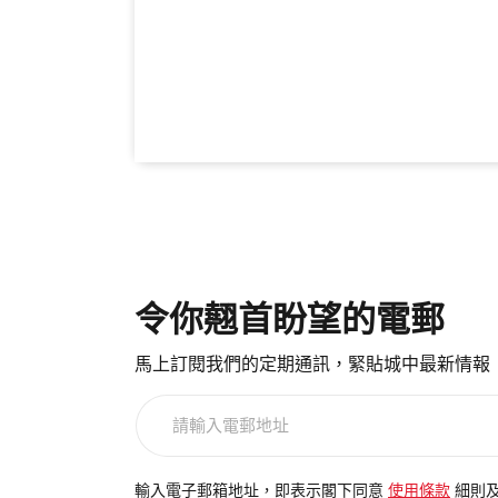
令你翹首盼望的電郵
馬上訂閱我們的定期通訊，緊貼城中最新情報
請
輸
入
電
輸入電子郵箱地址，即表示閣下同意
使用條款
細則