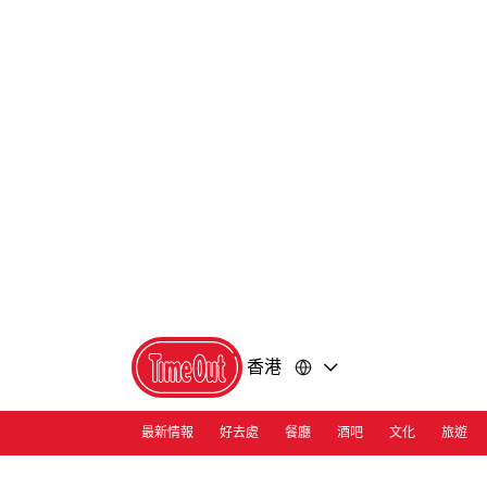
前
前
往
往
內
頁
容
尾
香港
最新情報
好去處
餐廳
酒吧
文化
旅遊