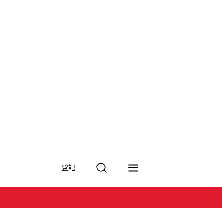
搜
登記
尋