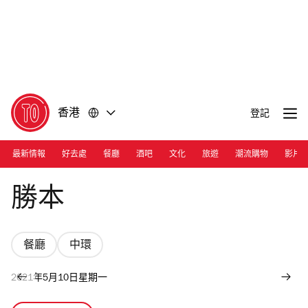
前
前
往
往
內
頁
容
尾
香港
登記
最新情報
好去處
餐廳
酒吧
文化
旅遊
潮流購物
影片
Photograph: Ann Chiu
勝本
餐廳
中環
2021年5月10日星期一