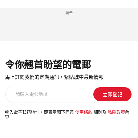
廣告
令你翹首盼望的電郵
馬上訂閱我們的定期通訊，緊貼城中最新情報
請
輸
入
電
輸入電子郵箱地址，即表示閣下同意
使用條款
細則及
私隱政策
內
容
郵
地
址