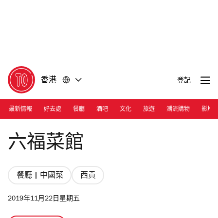
前
前
往
往
內
頁
容
尾
香港
登記
最新情報
好去處
餐廳
酒吧
文化
旅遊
潮流購物
影片
Photograph: Calvin Sit
六福菜館
餐廳 | 中國菜
西貢
2019年11月22日星期五