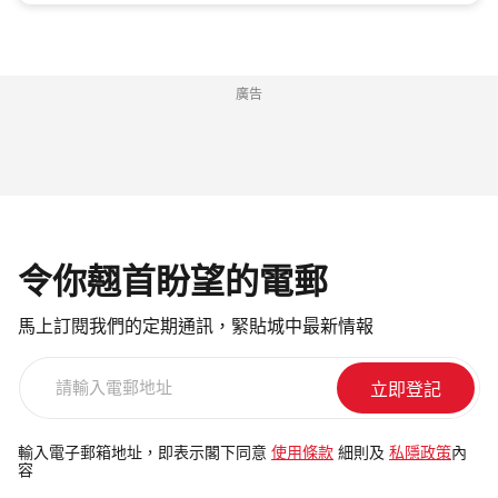
廣告
令你翹首盼望的電郵
馬上訂閱我們的定期通訊，緊貼城中最新情報
請
輸
入
電
輸入電子郵箱地址，即表示閣下同意
使用條款
細則及
私隱政策
內
容
郵