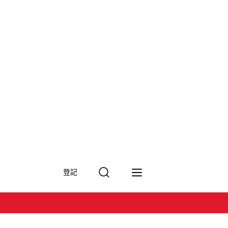
搜
登記
尋