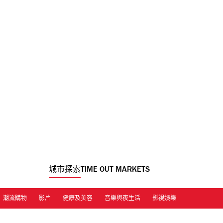
城市探索
TIME OUT MARKETS
潮流購物
影片
健康及美容
音樂與夜生活
影視娛樂