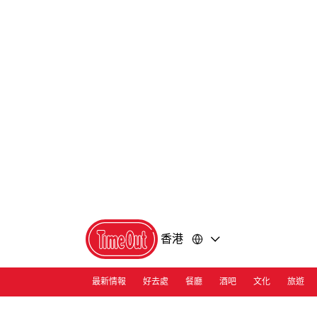
前
前
往
往
內
頁
容
尾
香港
最新情報
好去處
餐廳
酒吧
文化
旅遊