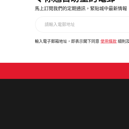
馬上訂閱我們的定期通訊，緊貼城中最新情報
請
輸
入
電
輸入電子郵箱地址，即表示閣下同意
使用條款
細則
郵
地
址