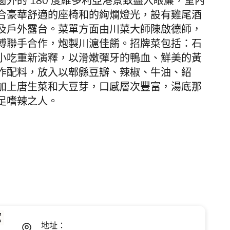
窗外的
180
度維多利亞港景致盡入眼簾，
室內
合豪華舒適的座椅和的絢爛燈光，設有雞尾酒
及戶外露台。菜單方面由川菜大師陳啟德師，
傅聯手合作，炮製
川滬佳餚
。招牌菜包括：石
小吃重新演釋，以滑嫩彈牙的鴨血、鮮美的黃
作配料，放入以郫縣豆瓣、辣椒、牛油、紹
加上唐生菜和大豆芽，口感層次豐富，湯底那
足嗜辣之人。
地址：