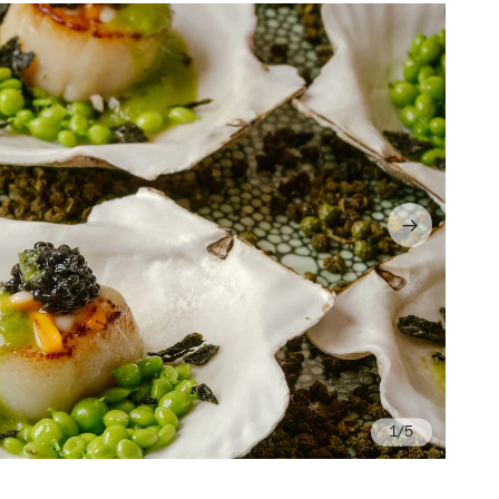
/5
Ph