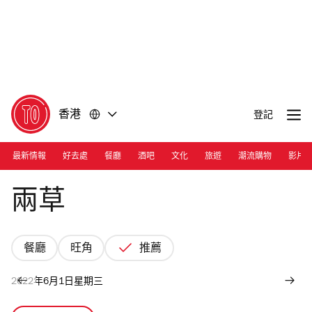
前
前
往
往
內
頁
容
尾
香港
登記
最新情報
好去處
餐廳
酒吧
文化
旅遊
潮流購物
影片
Photograph: Joshua Lin
兩草
餐廳
旺角
推薦
2022年6月1日星期三