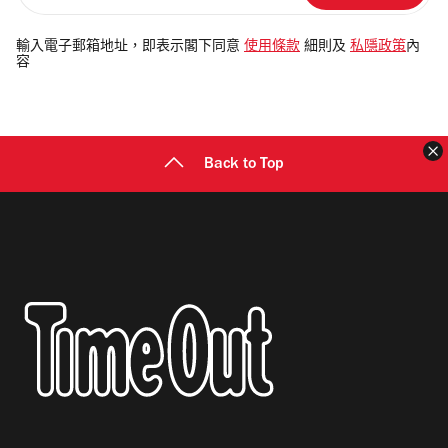
入
電
輸入電子郵箱地址，即表示閣下同意
使用條款
細則及
私隱政策
內
容
郵
地
址
Back to Top