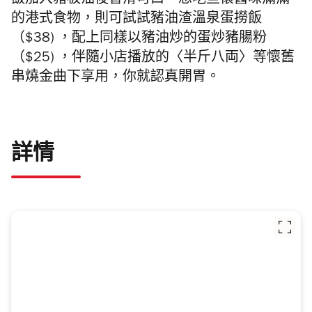
飯加入豬板油後香滑可口。想吃些懷舊味滿滿
的港式食物，則可試試豬油渣溫泉蛋撈飯
（$38) ，配上同樣以豬油炒的蛋炒豬腸粉
（$25) ，伴隨小店播放的〈半斤八両〉等懷舊
串燒金曲下享用，你就認真開胃。
詳情