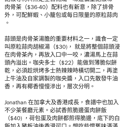
胡椒等材料熬足全日而成，味道偏重胡椒味。
肉骨茶
（$36-40）配料也有新意，
除了排骨
外，可配鮮蝦、小籠包或每日限量的原粒蒜肉
。
蒜頭是肉骨茶湯膽的重要材料之一，
識食一定
叫
原粒蒜肉胡椒湯（$30)， 就是將整個蒜頭浸
在肉骨茶內，再放入口中一咬，濃湯馬上在蒜
頭內溢出。咖央多士（$22）能做到薄脆似餅
乾，必須趁烘烤多士熱辣辣時橫切開二，再塗
上牛油及自家調製的咖央醬，入口先散發牛油
香，再有椰香慢慢滲出，層次分明。
Jonathan 在加拿大及香港成長，食譜中也加入
不少茶餐廳元素。必試香煎脆邊蛋肉餅飯
（$40) ，荷包蛋及肉餅都煎得脆邊，底下的白