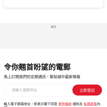
廣告
令你翹首盼望的電郵
馬上訂閱我們的定期通訊，緊貼城中最新情報
請
輸
入
電
輸入電子郵箱地址，即表示閣下同意
使用條款
細則及
私隱政策
內