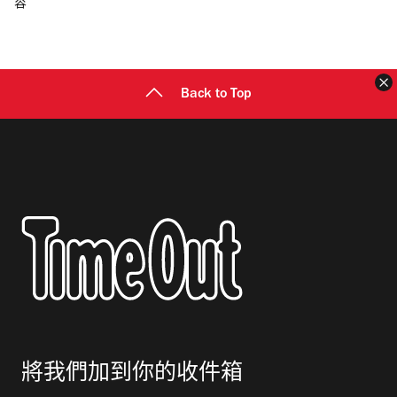
容
郵
地
址
Back to Top
將我們加到你的收件箱