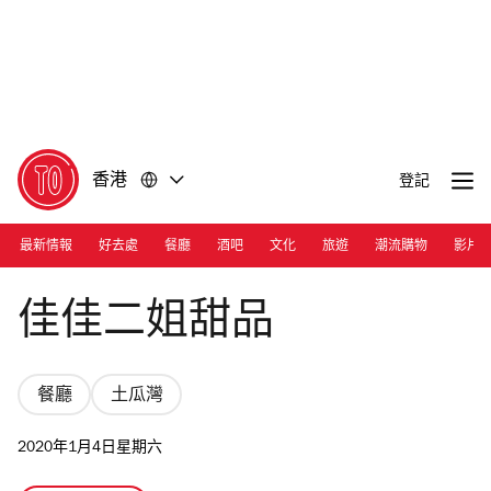
前
前
往
往
內
頁
容
尾
香港
登記
最新情報
好去處
餐廳
酒吧
文化
旅遊
潮流購物
影片
Anthony
佳佳二姐甜品
餐廳
土瓜灣
2020年1月4日星期六