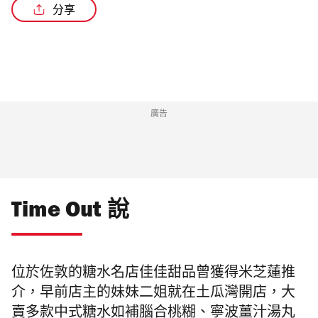
分享
廣告
Time Out 說
位於佐敦的糖水名店佳佳甜品曾獲得米芝蓮推
介，早前店主的妹妹二姐就在土瓜灣開店，大
賣多款中式糖水如補腦合桃糊、寧波薑汁湯丸