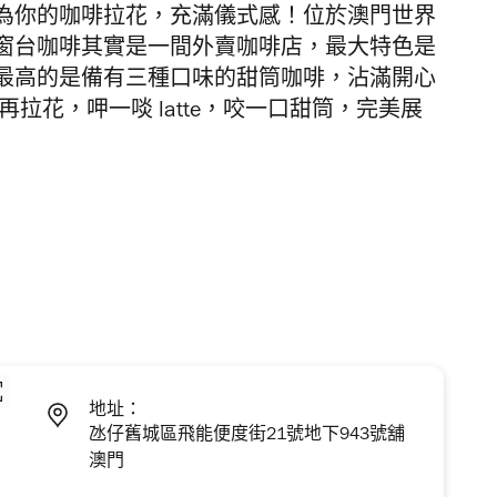
為你的咖啡拉花，充滿儀式感！位於澳門世界
窗台咖啡其實是一間外賣咖啡店，最大特色是
最高的是備有三種口味的甜筒咖啡，沾滿開心
o 再拉花，呷一啖 latte，咬一口甜筒，完美展
地址：
氹仔舊城區飛能便度街21號地下943號舖
澳門