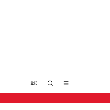
搜
登記
尋