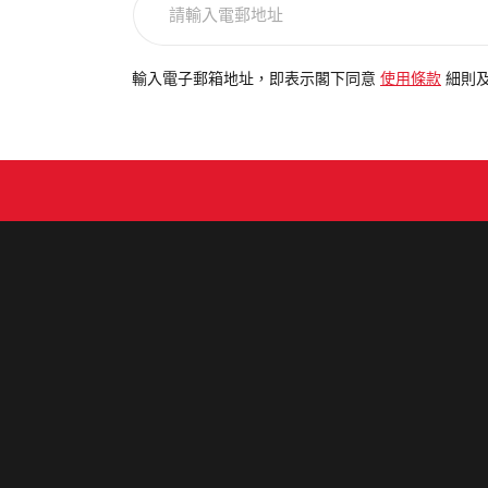
輸
入
電
輸入電子郵箱地址，即表示閣下同意
使用條款
細則
郵
地
址