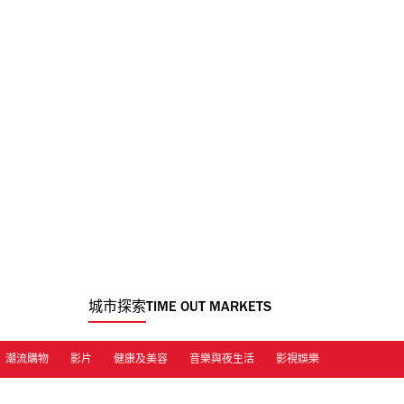
城市探索
TIME OUT MARKETS
潮流購物
影片
健康及美容
音樂與夜生活
影視娛樂