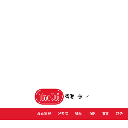
前
前
往
往
內
頁
容
尾
香港
最新情報
好去處
餐廳
酒吧
文化
旅遊