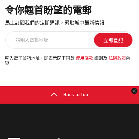
令你翹首盼望的電郵
馬上訂閱我們的定期通訊，緊貼城中最新情報
請
輸
入
電
輸入電子郵箱地址，即表示閣下同意
使用條款
細則及
私隱政策
內
容
郵
地
址
Back to Top