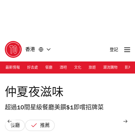
前
前
往
往
內
頁
容
尾
香港
登記
最新情報
好去處
餐廳
酒吧
文化
旅遊
潮流購物
影片
Photograph: Courtesy Paradise Dynasty
仲夏夜滋味
超過10間星級餐廳美饌$1即嚐招牌菜
餐廳
推薦