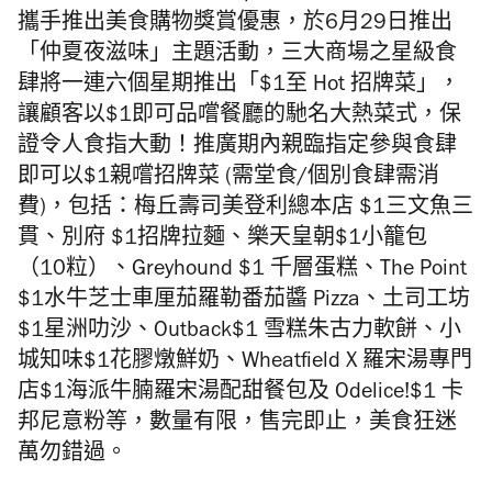
攜手推出美食購物獎賞優惠，於6月29日推出
「仲夏夜滋味」主題活動，三大商場之星級食
肆將一連六個星期推出「$1至 Hot 招牌菜」，
讓顧客以$1即可品嚐餐廳的馳名大熱菜式，保
證令人食指大動！推廣期內親臨指定參與食肆
即可以$1親嚐招牌菜 (需堂食/個別食肆需消
費)，包括：梅丘壽司美登利總本店 $1三文魚三
貫、別府 $1招牌拉麵、樂天皇朝$1小籠包
（10粒）、Greyhound $1 千層蛋糕、The Point
$1水牛芝士車厘茄羅勒番茄醬 Pizza、土司工坊
$1星洲叻沙、Outback$1 雪糕朱古力軟餅、小
城知味$1花膠燉鮮奶、Wheatfield X 羅宋湯專門
店$1海派牛腩羅宋湯配甜餐包及 Odelice!$1 卡
邦尼意粉等，數量有限，售完即止，美食狂迷
萬勿錯過。