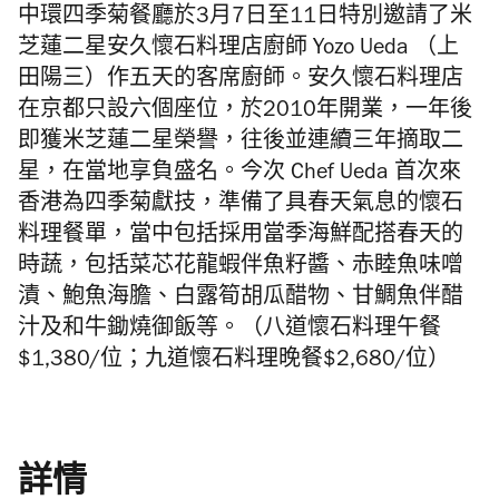
中環四季菊餐廳於3月7日至11日特別邀請了米
芝蓮二星
安久懷石料理店
廚師 Yozo Ueda （上
田陽三）作五天的客席廚師。安久懷石料理店
在京都只設六個座位，於2010年開業，一年後
即獲米芝蓮二星榮譽，往後並連續三年摘取二
星，在當地享負盛名。今次 Chef Ueda 首次來
香港為四季菊獻技，準備了具春天氣息的懷石
料理餐單，當中包括採用當季海鮮配搭春天的
時蔬，包括菜芯花龍蝦伴魚籽醬、赤睦魚味噌
漬、鮑魚海膽、白露筍胡瓜醋物、甘鯛魚伴醋
汁及和牛鋤燒御飯等。（八道懷石料理午餐
$1,380/位；九道懷石料理晚餐$2,680/位）
詳情