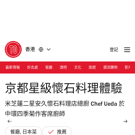
前
前
往
往
內
頁
容
尾
香港
登記
最新情報
好去處
餐廳
酒吧
文化
旅遊
潮流購物
影片
京都星級懷石料理體驗
米芝蓮二星安久懷石料理店總廚 Chef Ueda 於
中環四季菊作客席廚師
餐廳, 日本菜
推薦