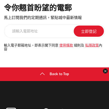
令你翹首盼望的電郵
馬上訂閱我們的定期通訊，緊貼城中最新情報
請
輸
入
電
輸入電子郵箱地址，即表示閣下同意
使用條款
細則及
私隱政策
內
容
郵
地
址
Back to Top