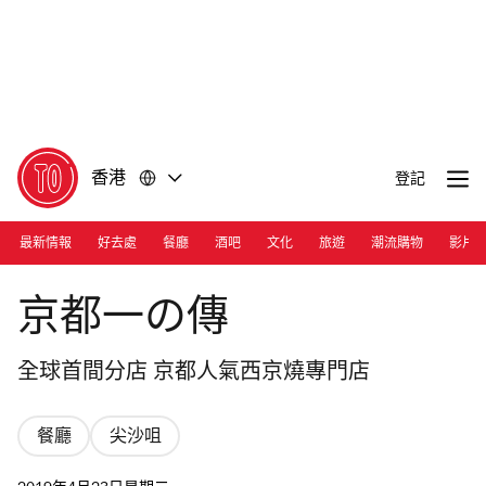
前
前
往
往
內
頁
容
尾
香港
登記
最新情報
好去處
餐廳
酒吧
文化
旅遊
潮流購物
影片
Photograph: Courtesy Kyoto Ichinoden
京都一の傳
全球首間分店 京都人氣西京燒專門店
餐廳
尖沙咀