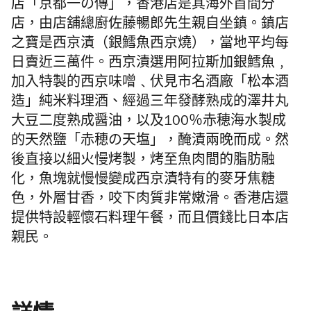
店「京都一の傳」，香港店是其海外首間分
店，由店舖總廚佐藤暢郎先生親自坐鎮。
鎮店
之寶是西京
漬（
銀鱈魚西京燒），
當地平均每
日賣近三萬件。
西京漬
選用
阿拉斯加
銀鱈魚
﹐
加入特製的西京味噌﹑伏見市名酒廠「松本酒
造」純米料理酒、經過三年發酵熟成的
澤井
丸
大豆二度熟成醤油，
以及100％赤穂海水製成
的天然鹽「赤穂の天塩」，醃漬兩晚而成。然
後
直接以細火慢烤製，烤至魚肉間的脂肪融
化，魚塊就慢慢變成西京漬特有的麥牙焦糖
色，外層甘香，咬下肉質非常嫩滑。香港店還
提供特設輕懷石料理午餐，而且價錢比日本店
親民。