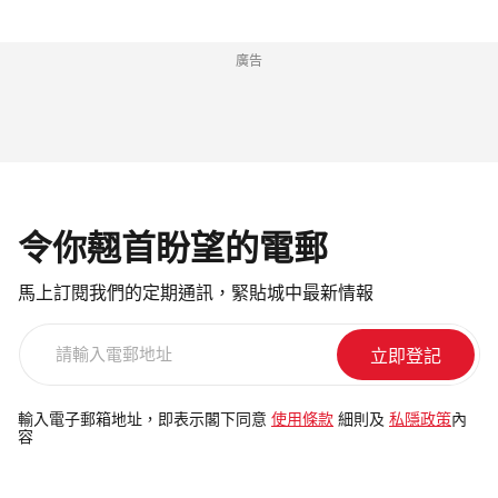
廣告
令你翹首盼望的電郵
馬上訂閱我們的定期通訊，緊貼城中最新情報
請
輸
入
電
輸入電子郵箱地址，即表示閣下同意
使用條款
細則及
私隱政策
內
容
郵
地
址