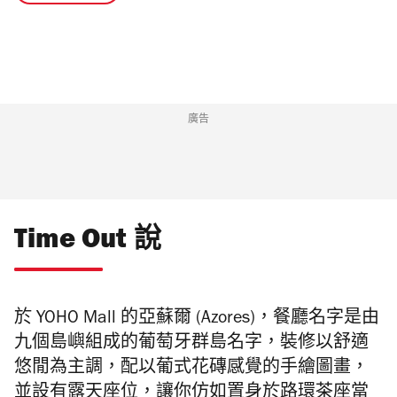
廣告
Time Out 說
於 YOHO Mall
的
亞蘇爾 (Azores)
，餐廳名字是由
九個島嶼組成的
葡萄牙群島名字，裝修以舒適
悠閒為主調，配以葡式花磚感覺的手繪圖畫，
並設有露天座位，讓你仿如置身於路環茶座當