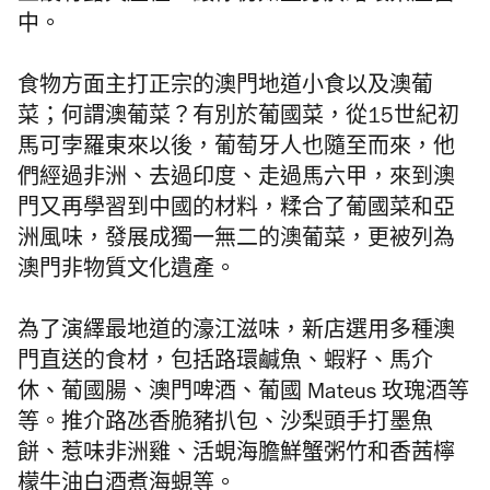
中。
食物方面主打正宗的澳門地道小食以及澳葡
菜；何謂澳葡菜？有別於葡國菜，從15世紀初
馬可孛羅東來以後，葡萄牙人也隨至而來，他
們經過非洲、去過印度、走過馬六甲，來到澳
門又再學習到中國的材料，糅合了葡國菜和亞
洲風味，發展成獨一無二的澳葡菜，更被列為
澳門非物質文化遺產。
為了演繹最地道的濠江滋味，新店選用多種澳
門直送的食材，包括路環鹹魚、蝦籽、馬介
休、葡國腸、澳門啤酒、葡國 Mateus 玫瑰酒等
等。推介路氹香脆豬扒包、沙梨頭手打墨魚
餅、惹味非洲雞、活蜆海膽鮮蟹粥竹和香茜檸
檬牛油白酒煮海蜆等。