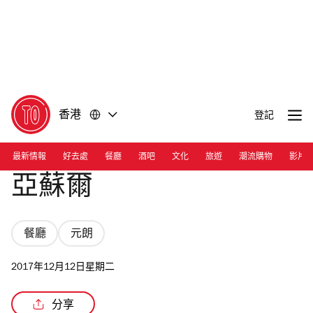
前
前
往
往
內
頁
容
尾
香港
登記
最新情報
好去處
餐廳
酒吧
文化
旅遊
潮流購物
影片
亞蘇爾
餐廳
元朗
2017年12月12日星期二
分享