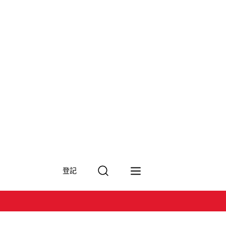
搜
登記
尋