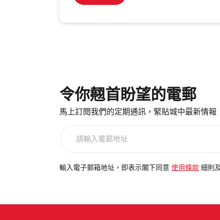
令你翹首盼望的電郵
馬上訂閱我們的定期通訊，緊貼城中最新情報
請
輸
入
電
輸入電子郵箱地址，即表示閣下同意
使用條款
細則
郵
地
址