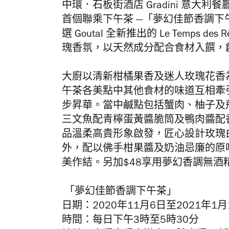
中環．石板街酒店 Gradini 意大利
首個聯乘下午茶 —「夢幻佳節香調
選
Goutal
全新推出的 Le Temps des
瑰香氛，以天然成分配合食材入饌，
大廚以清新柑橘果香及迷人玫瑰花香
午茶各美點中其他食材的味道互相牽
步昇華。當中鹹點包括
蟹肉、柚子及
三文魚配青檸蛋黃醬脆筒及鴨肉醬配
品溫柔高貴形象啟發，匠心設計
玫瑰
外，
配以佛手柑果醬及奶油忌廉的原
美作結。另加
$48
享用夢幻香調無酒
「夢幻佳節香調下午茶」
日期：2020年11月6日至2021年1月
時間：每日下午3時至5時30分