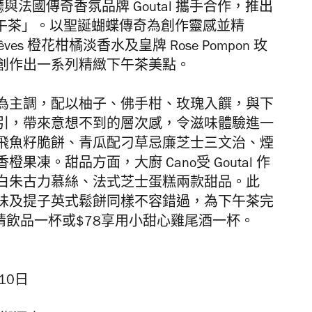
餐廳與法國傳奇香氛品牌 Goutal 攜手合作，推出
下午茶」。以聖誕蝴蝶傳奇為創作靈感並精
 Rêves 橙花柑橘淡香水及皇牌 Rose Pompon 玫
創作出一系列精緻下午茶美點。
為主調，配以柚子、佛手柑、
玫瑰入饌，與下
引，
帶來意想不到的層次感，令滋味體驗進一
飛魚籽脆餅、青瓜配刁草忌廉芝士三文治、
煙
香橙果凍。甜品方面，
大廚
Cano
受
Goutal
作
白朱古力慕絲、法式芝士蛋糕兩款甜品。此
味及提子英式鬆餅
同樣不容錯過，為下午茶完
精飲品一杯或
$78
享用小甜心雞尾酒一杯。
10日