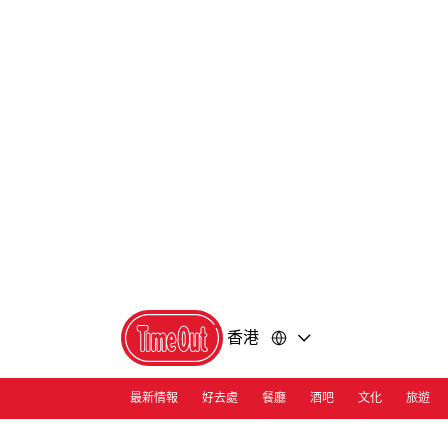
前
前
往
往
內
頁
容
尾
香港
最新情報
好去處
餐廳
酒吧
文化
旅遊