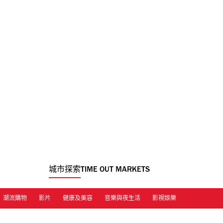
城市探索
TIME OUT MARKETS
潮流購物
影片
健康及美容
音樂與夜生活
影視娛樂