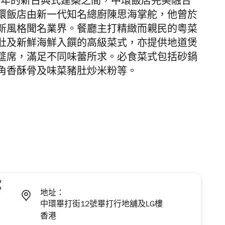
4年的新古典式建築之間，中環飯店完美融合
環飯店由新一代知名總廚陳思海掌舵，他曾於
新風格聞名業界。餐廳主打精緻而親民的粵菜
肚及新鮮海鮮入饌的高級菜式，亦提供地道煲
筵席，滿足不同味蕾所求。必食菜式包括砂鍋
角香酥骨及味菜豬肚炒米粉等。
地址：
中環畢打街12號畢打行地舖及LG樓
香港