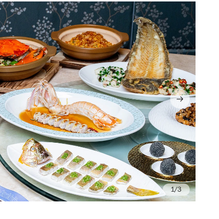
/3
Ph