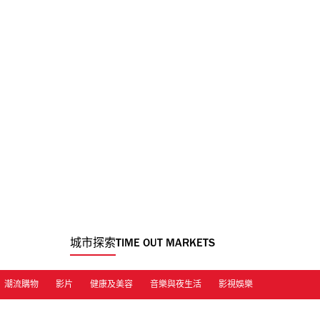
城市探索
TIME OUT MARKETS
潮流購物
影片
健康及美容
音樂與夜生活
影視娛樂