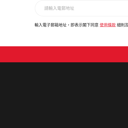
請
輸
入
電
輸入電子郵箱地址，即表示閣下同意
使用條款
細則
郵
地
址