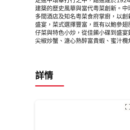
走進中環畢打行之中，踏進建於192
建築的歷史風華與當代粵菜創新。中
多間酒店及知名粵菜食府掌廚，以創
盛宴，菜式選擇豐富，既有以鮑參翅
仔菜與特色小炒，從佳餚小碟到盛宴
尖椒炒蟹、溏心熟醉富貴蝦、蜜汁欖
詳情