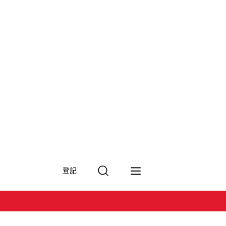
搜
登記
尋