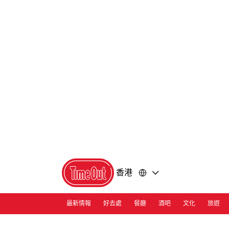
前
前
往
往
內
頁
容
尾
香港
最新情報
好去處
餐廳
酒吧
文化
旅遊