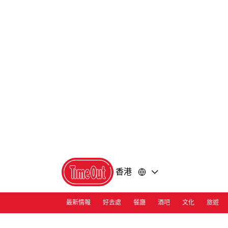
前
前
往
往
內
頁
容
尾
香港
最新情報
好去處
餐廳
酒吧
文化
旅遊