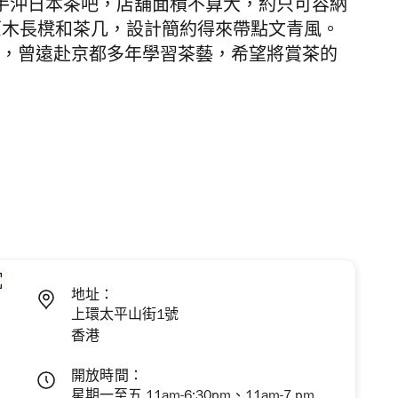
間手沖日本茶吧，店舖面積不算大，約只可容納
原木長櫈和茶几，設計簡約得來帶點文青風。
本茶，曾遠赴京都多年學習茶藝，希望將賞茶的
地址：
上環太平山街1號
香港
開放時間：
星期一至五 11am-6:30pm、11am-7 pm