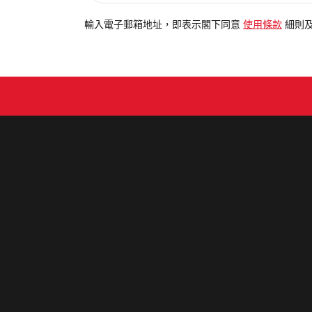
入
電
輸入電子郵箱地址，即表示閣下同意
使用條款
細則
郵
地
址