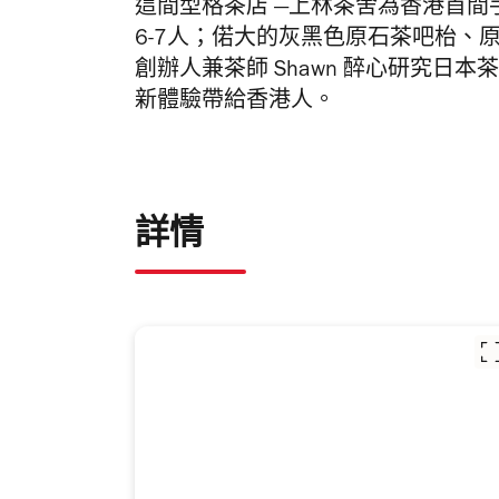
這間型格茶店 —上林茶舍為香港首
6-7人；偌大的灰黑色原石茶吧枱、
創辦人兼茶師 Shawn 醉心研究日
新體驗帶給香港人。
詳情