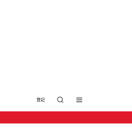
搜
登記
尋