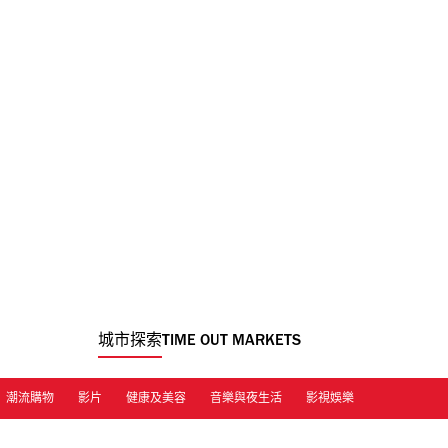
城市探索
TIME OUT MARKETS
潮流購物
影片
健康及美容
音樂與夜生活
影視娛樂