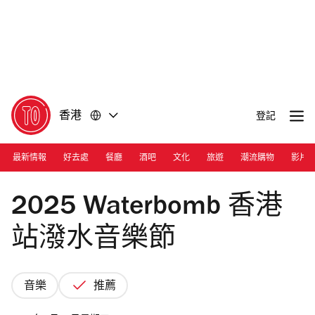
前
前
往
往
內
頁
容
尾
香港
登記
最新情報
好去處
餐廳
酒吧
文化
旅遊
潮流購物
影片
Photograph: Facebook/Waterbomb.Worldwide
2025 Waterbomb 香港
站潑水音樂節
音樂
推薦