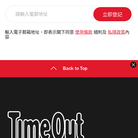
請
輸
入
電
輸入電子郵箱地址，即表示閣下同意
使用條款
細則及
私隱政策
內
容
郵
地
址
Back to Top