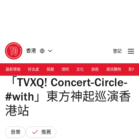
前
前
往
往
內
頁
容
尾
香港
登記
最新情報
好去處
餐廳
酒吧
文化
旅遊
潮流購物
影片
「TVXQ! Concert-Circle-
#with」東方神起巡演香
港站
音樂
推薦