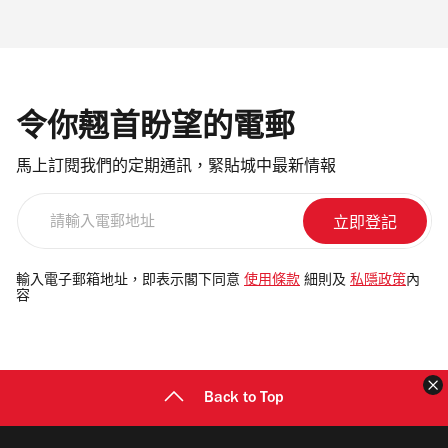
令你翹首盼望的電郵
馬上訂閱我們的定期通訊，緊貼城中最新情報
請
輸
入
電
輸入電子郵箱地址，即表示閣下同意
使用條款
細則及
私隱政策
內
容
郵
地
址
Back to Top