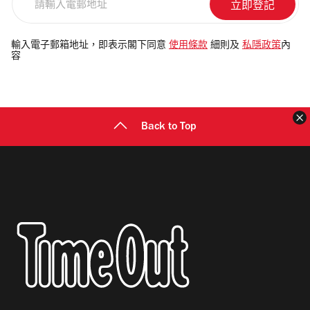
輸
入
電
輸入電子郵箱地址，即表示閣下同意
使用條款
細則及
私隱政策
內
容
郵
地
址
Back to Top