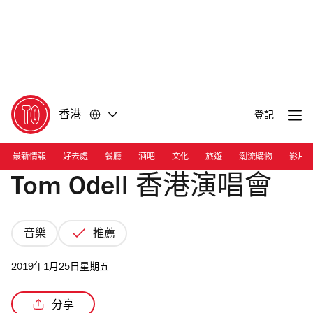
前
前
往
往
內
頁
容
尾
香港
登記
最新情報
好去處
餐廳
酒吧
文化
旅遊
潮流購物
影片
Tom Odell 香港演唱會
音樂
推薦
2019年1月25日星期五
分享