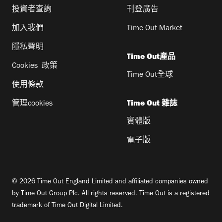
投資者查詢
刊登廣告
加入我們
Time Out Market
隱私聲明
Time Out產品
Cookies 政策
Time Out全球
使用條款
管理cookies
Time Out 雜誌
實體版
電子版
© 2026 Time Out England Limited and affiliated companies owned
by Time Out Group Plc. All rights reserved. Time Out is a registered
trademark of Time Out Digital Limited.