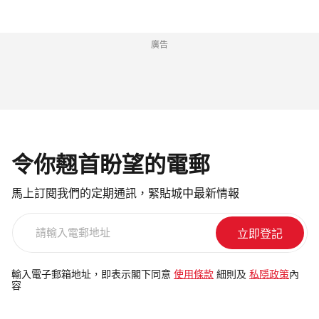
廣告
令你翹首盼望的電郵
馬上訂閱我們的定期通訊，緊貼城中最新情報
請
輸
入
電
輸入電子郵箱地址，即表示閣下同意
使用條款
細則及
私隱政策
內
容
郵
地