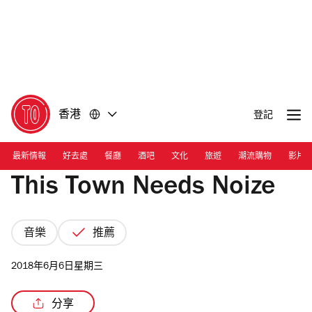
前
前
往
往
內
頁
容
尾
香港
登記
最新情報
好去處
餐廳
酒吧
文化
旅遊
潮流購物
影片
This Town Needs Noize
音樂
推薦
2018年6月6日星期三
分享