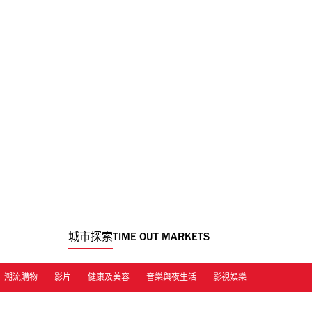
城市探索
TIME OUT MARKETS
潮流購物
影片
健康及美容
音樂與夜生活
影視娛樂