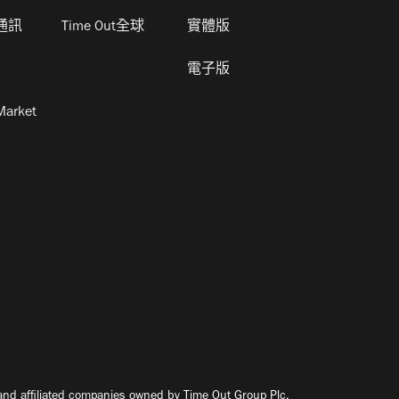
通訊
Time Out全球
實體版
電子版
Market
nd affiliated companies owned by Time Out Group Plc.