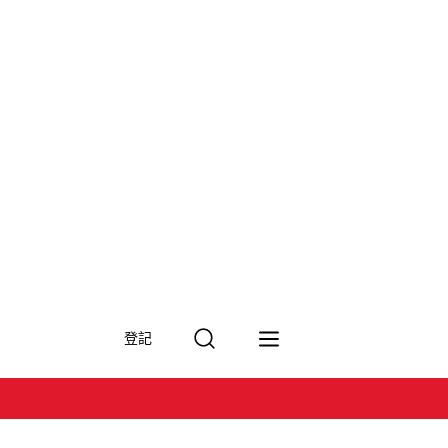
搜
登記
尋