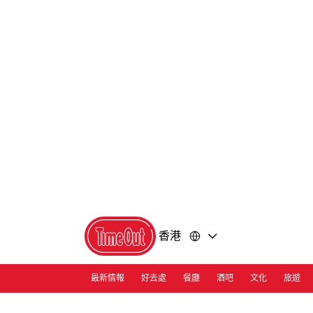
前
前
往
往
內
頁
容
尾
香港
最新情報
好去處
餐廳
酒吧
文化
旅遊