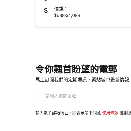
價錢：
$588-$1,088
令你翹首盼望的電郵
馬上訂閱我們的定期通訊，緊貼城中最新情報
請
輸
入
電
輸入電子郵箱地址，即表示閣下同意
使用條款
細則
郵
地